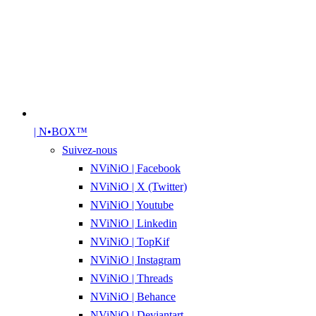
| N•BOX™
Suivez-nous
NViNiO | Facebook
NViNiO | X (Twitter)
NViNiO | Youtube
NViNiO | Linkedin
NViNiO | TopKif
NViNiO | Instagram
NViNiO | Threads
NViNiO | Behance
NViNiO | Deviantart