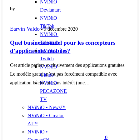
NViNiO |
by
Deviantart
NViNiO |
TikTok
Earvin Valdo
-
9 décembre 2020
NViNiO |
Quel business model pour les concepteurs
Telegram
d’applications mobiles?
NViNiO |
Twitch
Cet article parlera exclusivement des applications gratuites.
NViNiO |
Le modèle gratuit n’est pas forcément compatible avec
Github
application bâclée ou sans intérêt (une…
NViNiO |
PECAZONE
TV
NViNiO • News™
NViNiO • Creator
AI™
NViNiO •
0
Connect™