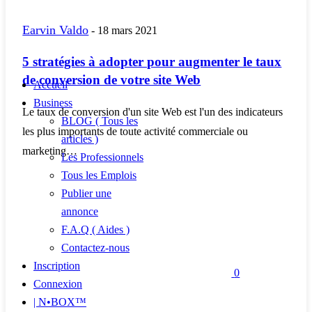
Earvin Valdo
-
18 mars 2021
5 stratégies à adopter pour augmenter le taux
de conversion de votre site Web
Accueil
Business
Le taux de conversion d'un site Web est l'un des indicateurs
BLOG ( Tous les
les plus importants de toute activité commerciale ou
articles )
marketing…
Les Professionnels
Tous les Emplois
Publier une
annonce
F.A.Q ( Aides )
Contactez-nous
Inscription
0
Connexion
| N•BOX™