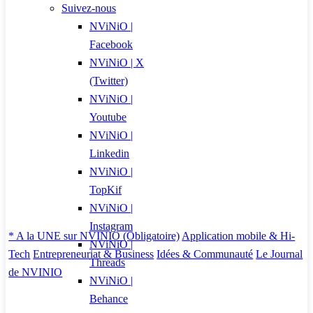
Suivez-nous
NViNiO |
Facebook
NViNiO | X
(Twitter)
NViNiO |
Youtube
NViNiO |
Linkedin
NViNiO |
TopKif
NViNiO |
Instagram
* A la UNE sur NVINIO (Obligatoire)
Application mobile & Hi-
NViNiO |
Tech
Entrepreneuriat & Business
Idées & Communauté
Le Journal
Threads
de NVINIO
NViNiO |
Behance