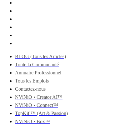
BLOG (Tous les Articles)
Toute la Communauté
Annuaire Professionnel
Tous les Emplois
Contactez-nous
NViNiO • Creator AI™
NViNiO • Connect™
TopKif ™ (Art & Passion)
NViNiO • Box™