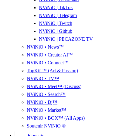
NViNiO | TikTok
NViNiO | Telegram
NViNiO | Twitch
NViNiO | Github
NViNiO | PECAZONE TV
NViNiO • News™
NViNiO • Creator AI™
NViNiO • Connect™
TopKif ™ (Art & Passion)
NViNiO • TV™
NViNiO • Meet™ (Discuss)
NViNiO • Search™
NViNiO • Dj™
NViNiO • Market™
NViNiO • BOX™ (All Apps)
Soutenir NViNiO ®
Français