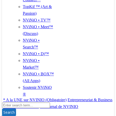
TopKif ™ (Art &
Passion)
NViNiO • TV™
NViNiO • Meet™
(Discuss)
NViNiO •
Search™
NViNiO • Dj™
NViNiO •
Market™
NViNiO • BOX™
(All Apps)
Soutenir NViNiO
®
* A la UNE sur NVINIO (Obligatoire)
Entrepreneuriat & Business
Idées & Communauté
Le Journal de NVINIO