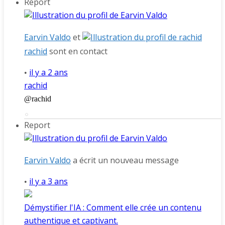
Report
Earvin Valdo
et
rachid
sont en contact
il y a 2 ans
•
rachid
@rachid
Report
Earvin Valdo
a écrit un nouveau message
il y a 3 ans
•
Démystifier l'IA : Comment elle crée un contenu
authentique et captivant.