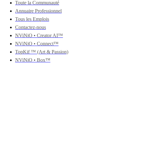
Toute la Communauté
Annuaire Professionnel
Tous les Emplois
Contactez-nous
NViNiO • Creator AI™
NViNiO • Connect™
TopKif ™ (Art & Passion)
NViNiO • Box™