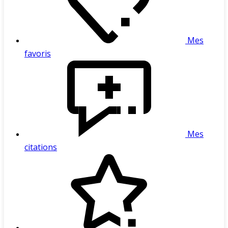
Mes
favoris
Mes
citations