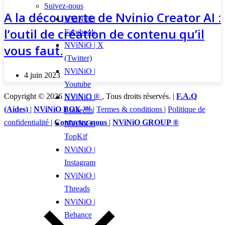
Suivez-nous
A la découverte de Nvinio Creator AI :
NViNiO |
l’outil de création de contenu qu’il
Facebook
NViNiO | X
vous faut.
(Twitter)
NViNiO |
4 juin 2023
Youtube
Copyright © 2026
NViNiO ®
,
Tous droits réservés. |
F.A.Q
NViNiO |
(Aides)
|
NViNiO BOX ™
|
Termes & conditions
|
Politique de
Linkedin
confidentialité
|
Contactez-nous
|
NViNiO GROUP ®
NViNiO |
TopKif
NViNiO |
Instagram
NViNiO |
Threads
NViNiO |
Behance