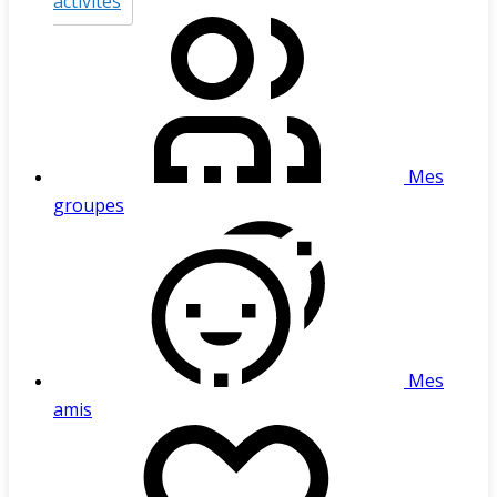
activités
Mes
groupes
Mes
amis