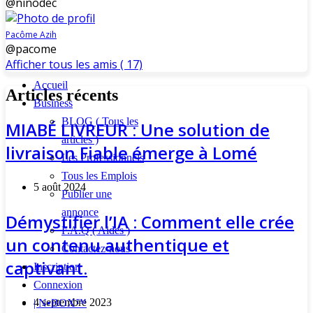
@ninodec
Pacôme Azih
@pacome
Afficher tous les amis ( 17)
Accueil
Articles récents
Business
BLOG ( Tous les
MIABÉ LIVREUR : Une solution de
articles )
livraison Fiable émerge à Lomé
Les Professionnels
Tous les Emplois
5 août 2024
Publier une
annonce
Démystifier l’IA : Comment elle crée
F.A.Q ( Aides )
un contenu authentique et
Contactez-nous
captivant.
Inscription
Connexion
4 septembre 2023
| N•BOX™