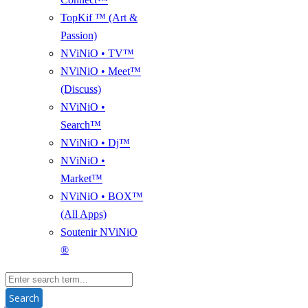
TopKif ™ (Art &
Passion)
NViNiO • TV™
NViNiO • Meet™
(Discuss)
NViNiO •
Search™
NViNiO • Dj™
NViNiO •
Market™
NViNiO • BOX™
(All Apps)
Soutenir NViNiO
®