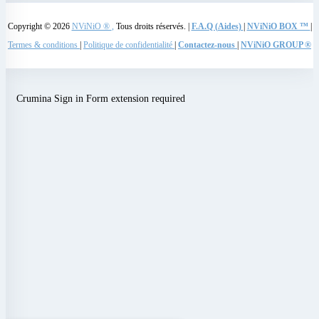
Copyright © 2026
NViNiO ®
,
Tous droits réservés. |
F.A.Q (Aides)
|
NViNiO BOX ™
|
Termes & conditions
|
Politique de confidentialité
|
Contactez-nous
|
NViNiO GROUP ®
Crumina Sign in Form extension required