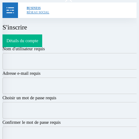
Skip
BUSINESS
RÉSEAU SOCIAL
to
content
S'inscrire
Détails du compte
Nom d'utilisateur
requis
Adresse e-mail
requis
Choisir un mot de passe
requis
Confirmer le mot de passe
requis