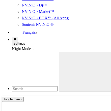
NViNiO • Dj™
NViNiO • Market™
NViNiO • BOX™ (All Apps)
Soutenir NViNiO ®
Français
▼
Settings
Night Mode
toggle menu