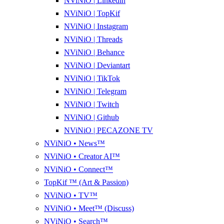
NViNiO | Linkedin
NViNiO | TopKif
NViNiO | Instagram
NViNiO | Threads
NViNiO | Behance
NViNiO | Deviantart
NViNiO | TikTok
NViNiO | Telegram
NViNiO | Twitch
NViNiO | Github
NViNiO | PECAZONE TV
NViNiO • News™
NViNiO • Creator AI™
NViNiO • Connect™
TopKif ™ (Art & Passion)
NViNiO • TV™
NViNiO • Meet™ (Discuss)
NViNiO • Search™