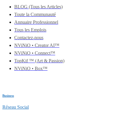
BLOG (Tous les Articles)
Toute la Communauté
Annuaire Professionnel
Tous les Emplois
Contactez-nous
NViNiO • Creator AI™
NViNiO • Connect™
TopKif ™ (Art & Passion)
NViNiO • Box™
Business
Réseau Social