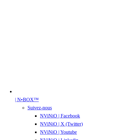
| N•BOX™
Suivez-nous
NViNiO | Facebook
NViNiO | X (Twitter)
NViNiO | Youtube