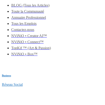
BLOG (Tous les Articles)
Toute la Communauté
Annuaire Professionnel
Tous les Emplois
Contactez-nous
NViNiO • Creator AI™
NViNiO • Connect™
TopKif ™ (Art & Passion)
NViNiO • Box™
Business
Réseau Social