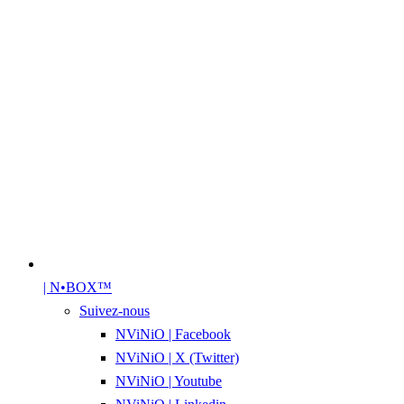
| N•BOX™
Suivez-nous
NViNiO | Facebook
NViNiO | X (Twitter)
NViNiO | Youtube