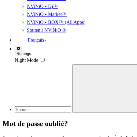
NViNiO • Dj™
NViNiO • Market™
NViNiO • BOX™ (All Apps)
Soutenir NViNiO ®
Français
▼
Settings
Night Mode
Mot de passe oublié?