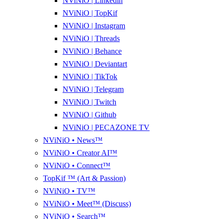
NViNiO | Linkedin
NViNiO | TopKif
NViNiO | Instagram
NViNiO | Threads
NViNiO | Behance
NViNiO | Deviantart
NViNiO | TikTok
NViNiO | Telegram
NViNiO | Twitch
NViNiO | Github
NViNiO | PECAZONE TV
NViNiO • News™
NViNiO • Creator AI™
NViNiO • Connect™
TopKif ™ (Art & Passion)
NViNiO • TV™
NViNiO • Meet™ (Discuss)
NViNiO • Search™