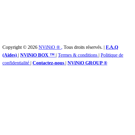
Copyright © 2026
NViNiO ®
,
Tous droits réservés. |
F.A.Q
(Aides)
|
NViNiO BOX ™
|
Termes & conditions
|
Politique de
confidentialité
|
Contactez-nous
|
NViNiO GROUP ®