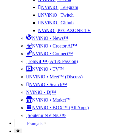
NViNiO | Telegram
NViNiO | Twitch
NViNiO | Github
NViNiO | PECAZONE TV
NViNiO • News™
NViNiO • Creator AI™
NViNiO • Connect™
TopKif ™ (Art & Passion)
NViNiO • TV™
NViNiO • Meet™ (Discuss)
NViNiO • Search™
NViNiO • Dj™
NViNiO • Market™
NViNiO • BOX™ (All Apps)
Soutenir NViNiO ®
Français
▼