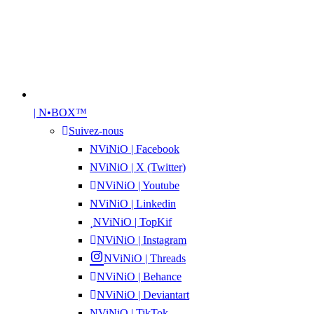
| N•BOX™
Suivez-nous
NViNiO | Facebook
NViNiO | X (Twitter)
NViNiO | Youtube
NViNiO | Linkedin
NViNiO | TopKif
NViNiO | Instagram
NViNiO | Threads
NViNiO | Behance
NViNiO | Deviantart
NViNiO | TikTok