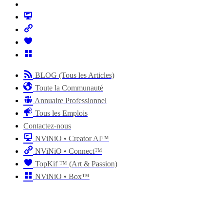
BLOG (Tous les Articles)
Toute la Communauté
Annuaire Professionnel
Tous les Emplois
Contactez-nous
NViNiO • Creator AI™
NViNiO • Connect™
TopKif ™ (Art & Passion)
NViNiO • Box™