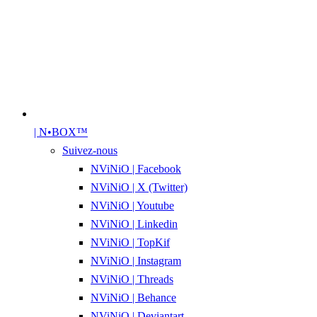
| N•BOX™
Suivez-nous
NViNiO | Facebook
NViNiO | X (Twitter)
NViNiO | Youtube
NViNiO | Linkedin
NViNiO | TopKif
NViNiO | Instagram
NViNiO | Threads
NViNiO | Behance
NViNiO | Deviantart