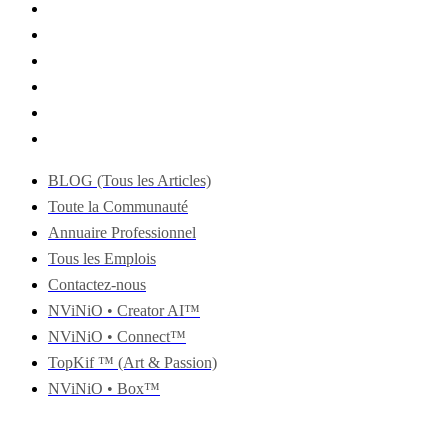
BLOG (Tous les Articles)
Toute la Communauté
Annuaire Professionnel
Tous les Emplois
Contactez-nous
NViNiO • Creator AI™
NViNiO • Connect™
TopKif ™ (Art & Passion)
NViNiO • Box™