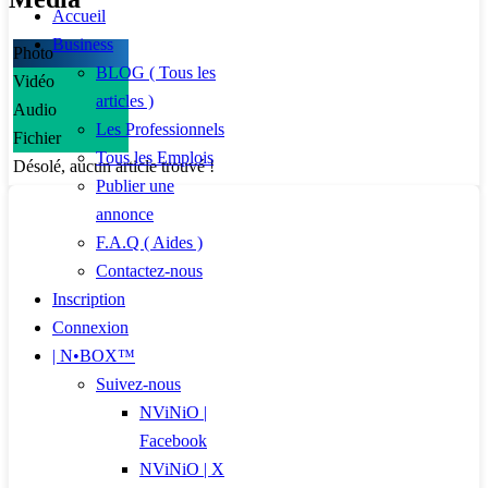
Accueil
Business
Photo
BLOG ( Tous les
Vidéo
articles )
Audio
Les Professionnels
Fichier
Tous les Emplois
Désolé, aucun article trouvé !
Publier une
annonce
F.A.Q ( Aides )
Contactez-nous
Inscription
Connexion
| N•BOX™
Suivez-nous
NViNiO |
Facebook
NViNiO | X