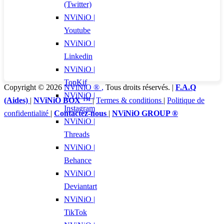
(Twitter)
NViNiO |
Youtube
NViNiO |
Linkedin
NViNiO |
TopKif
Copyright © 2026
NViNiO ®
,
Tous droits réservés. |
F.A.Q
NViNiO |
(Aides)
|
NViNiO BOX ™
|
Termes & conditions
|
Politique de
Instagram
confidentialité
|
Contactez-nous
|
NViNiO GROUP ®
NViNiO |
Threads
NViNiO |
Behance
NViNiO |
Deviantart
NViNiO |
TikTok