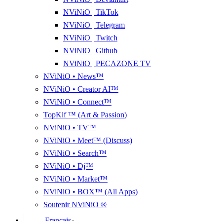
NViNiO | TikTok
NViNiO | Telegram
NViNiO | Twitch
NViNiO | Github
NViNiO | PECAZONE TV
NViNiO • News™
NViNiO • Creator AI™
NViNiO • Connect™
TopKif ™ (Art & Passion)
NViNiO • TV™
NViNiO • Meet™ (Discuss)
NViNiO • Search™
NViNiO • Dj™
NViNiO • Market™
NViNiO • BOX™ (All Apps)
Soutenir NViNiO ®
Français