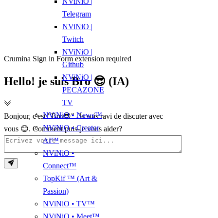
NViNiO |
Telegram
NViNiO |
Twitch
NViNiO |
Crumina Sign in Form extension required
Github
NViNiO |
Hello! je suis Bro 😎 (IA)
PECAZONE
TV
NViNiO • News™
Bonjour, c'est "Bro😎". Je suis ravi de discuter avec
NViNiO • Creator
vous 😊. Comment puis-je vous aider?
AI™
NViNiO •
Connect™
TopKif ™ (Art &
Passion)
NViNiO • TV™
NViNiO • Meet™