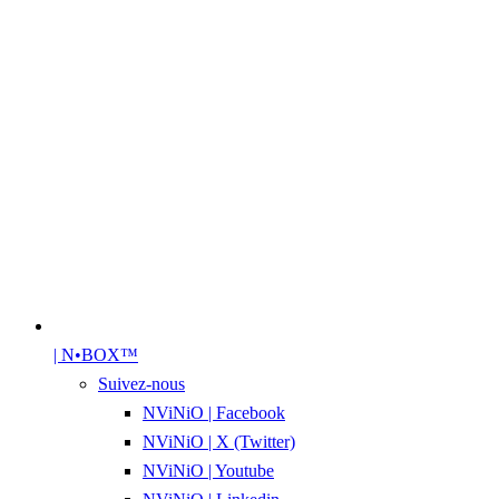
| N•BOX™
Suivez-nous
NViNiO | Facebook
NViNiO | X (Twitter)
NViNiO | Youtube