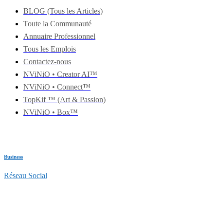
BLOG (Tous les Articles)
Toute la Communauté
Annuaire Professionnel
Tous les Emplois
Contactez-nous
NViNiO • Creator AI™
NViNiO • Connect™
TopKif ™ (Art & Passion)
NViNiO • Box™
Business
Réseau Social