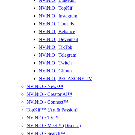
NViNiO | Linkedin
NViNiO | TopKif
NViNiO | Instagram
NViNiO | Threads
NViNiO | Behance
NViNiO | Deviantart
NViNiO | TikTok
NViNiO | Telegram
NViNiO | Twitch
NViNiO | Github
NViNiO | PECAZONE TV
NViNiO • News™
NViNiO • Creator AI™
NViNiO • Connect™
TopKif ™ (Art & Passion)
NViNiO • TV™
NViNiO • Meet™ (Discuss)
NViNiO • Search™