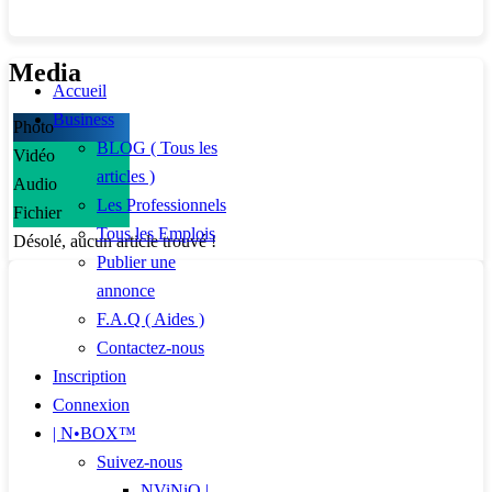
Media
Accueil
Business
Photo
BLOG ( Tous les
Vidéo
articles )
Audio
Les Professionnels
Fichier
Tous les Emplois
Désolé, aucun article trouvé !
Publier une
annonce
F.A.Q ( Aides )
Contactez-nous
Inscription
Connexion
| N•BOX™
Suivez-nous
NViNiO |