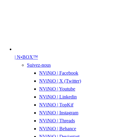
| N•BOX™
Suivez-nous
NViNiO | Facebook
NViNiO | X (Twitter)
NViNiO | Youtube
NViNiO | Linkedin
NViNiO | TopKif
NViNiO | Instagram
NViNiO | Threads
NViNiO | Behance
NViNiO | Deviantart