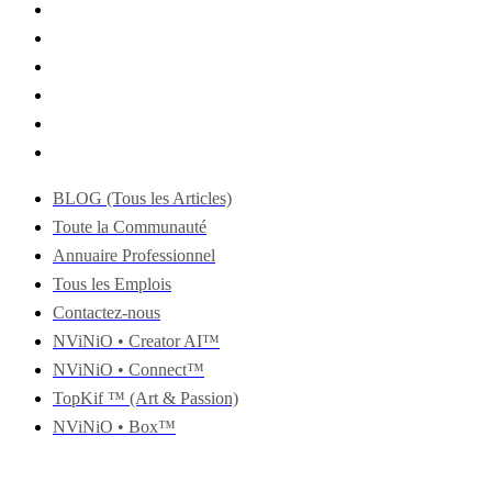
BLOG (Tous les Articles)
Toute la Communauté
Annuaire Professionnel
Tous les Emplois
Contactez-nous
NViNiO • Creator AI™
NViNiO • Connect™
TopKif ™ (Art & Passion)
NViNiO • Box™