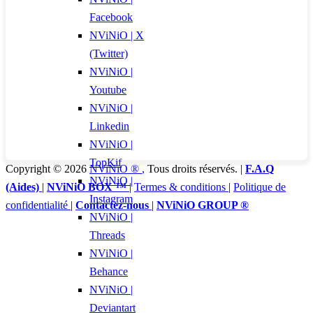
Facebook
NViNiO | X
(Twitter)
NViNiO |
Youtube
NViNiO |
Linkedin
NViNiO |
TopKif
Copyright © 2026
NViNiO ®
,
Tous droits réservés. |
F.A.Q
NViNiO |
(Aides)
|
NViNiO BOX ™
|
Termes & conditions
|
Politique de
Instagram
confidentialité
|
Contactez-nous
|
NViNiO GROUP ®
NViNiO |
Threads
NViNiO |
Behance
NViNiO |
Deviantart