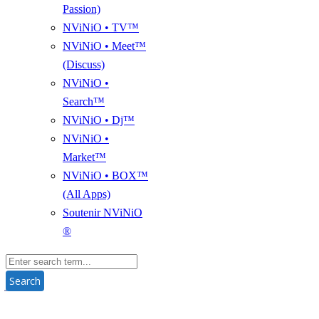
Passion)
NViNiO • TV™
NViNiO • Meet™
(Discuss)
NViNiO •
Search™
NViNiO • Dj™
NViNiO •
Market™
NViNiO • BOX™
(All Apps)
Soutenir NViNiO
®