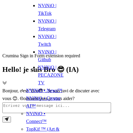
NViNiO |
TikTok
NViNiO |
Telegram
NViNiO |
Twitch
NViNiO |
Crumina Sign in Form extension required
Github
NViNiO |
Hello! je suis Bro 😎 (IA)
PECAZONE
TV
NViNiO • News™
Bonjour, c'est "Bro😎". Je suis ravi de discuter avec
NViNiO • Creator
vous 😊. Comment puis-je vous aider?
AI™
NViNiO •
Connect™
TopKif ™ (Art &