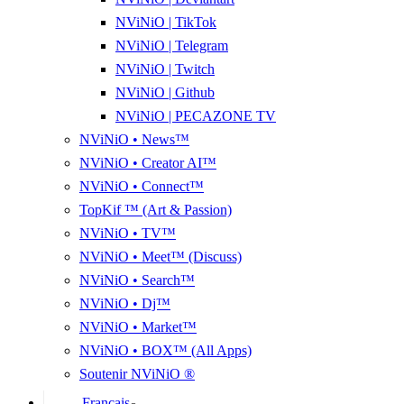
NViNiO | TikTok
NViNiO | Telegram
NViNiO | Twitch
NViNiO | Github
NViNiO | PECAZONE TV
NViNiO • News™
NViNiO • Creator AI™
NViNiO • Connect™
TopKif ™ (Art & Passion)
NViNiO • TV™
NViNiO • Meet™ (Discuss)
NViNiO • Search™
NViNiO • Dj™
NViNiO • Market™
NViNiO • BOX™ (All Apps)
Soutenir NViNiO ®
Français