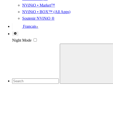
NViNiO • Market™
NViNiO • BOX™ (All Apps)
Soutenir NViNiO ®
Français
▼
Night Mode