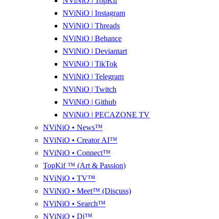
NViNiO | TopKif
NViNiO | Instagram
NViNiO | Threads
NViNiO | Behance
NViNiO | Deviantart
NViNiO | TikTok
NViNiO | Telegram
NViNiO | Twitch
NViNiO | Github
NViNiO | PECAZONE TV
NViNiO • News™
NViNiO • Creator AI™
NViNiO • Connect™
TopKif ™ (Art & Passion)
NViNiO • TV™
NViNiO • Meet™ (Discuss)
NViNiO • Search™
NViNiO • Dj™