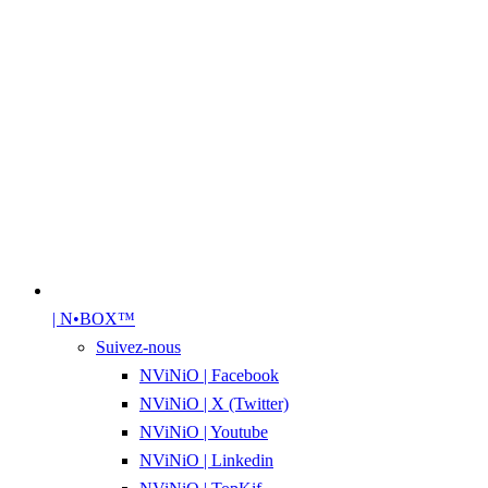
| N•BOX™
Suivez-nous
NViNiO | Facebook
NViNiO | X (Twitter)
NViNiO | Youtube
NViNiO | Linkedin