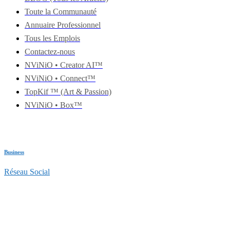
Toute la Communauté
Annuaire Professionnel
Tous les Emplois
Contactez-nous
NViNiO • Creator AI™
NViNiO • Connect™
TopKif ™ (Art & Passion)
NViNiO • Box™
Business
Réseau Social