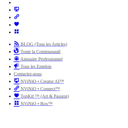
BLOG (Tous les Articles)
Toute la Communauté
Annuaire Professionnel
Tous les Emplois
Contactez-nous
NViNiO • Creator AI™
NViNiO • Connect™
TopKif ™ (Art & Passion)
NViNiO • Box™