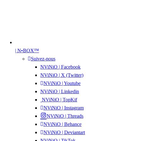
| N•BOX™
Suivez-nous
NViNiO | Facebook
NViNiO | X (Twitter)
NViNiO | Youtube
NViNiO | Linkedin
NViNiO | TopKif
NViNiO | Instagram
NViNiO | Threads
NViNiO | Behance
NViNiO | Deviantart
NViNiO | TikTok