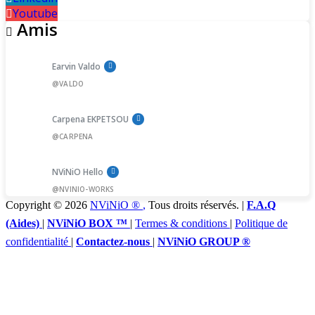
Youtube
Amis
Earvin Valdo
@VALDO
Carpena EKPETSOU
@CARPENA
NViNiO Hello
@NVINIO-WORKS
Copyright © 2026
NViNiO ®
,
Tous droits réservés. |
F.A.Q
(Aides)
|
NViNiO BOX ™
|
Termes & conditions
|
Politique de
confidentialité
|
Contactez-nous
|
NViNiO GROUP ®