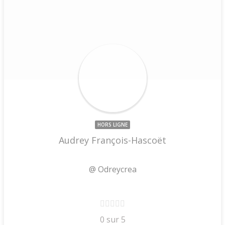
HORS LIGNE
Audrey François-Hascoët
@ Odreycrea
0 sur 5