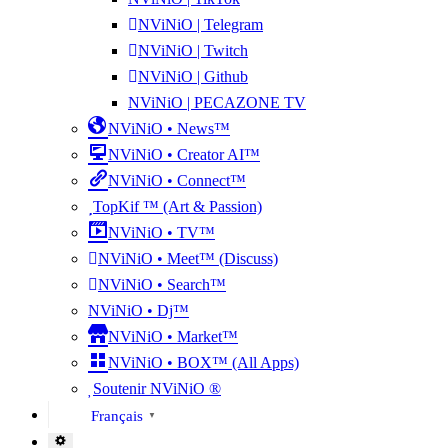
NViNiO | Telegram
NViNiO | Twitch
NViNiO | Github
NViNiO | PECAZONE TV
NViNiO • News™
NViNiO • Creator AI™
NViNiO • Connect™
TopKif ™ (Art & Passion)
NViNiO • TV™
NViNiO • Meet™ (Discuss)
NViNiO • Search™
NViNiO • Dj™
NViNiO • Market™
NViNiO • BOX™ (All Apps)
Soutenir NViNiO ®
Français
▼