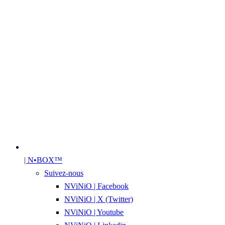
| N•BOX™
Suivez-nous
NViNiO | Facebook
NViNiO | X (Twitter)
NViNiO | Youtube