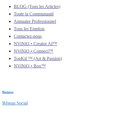
BLOG (Tous les Articles)
Toute la Communauté
Annuaire Professionnel
Tous les Emplois
Contactez-nous
NViNiO • Creator AI™
NViNiO • Connect™
TopKif ™ (Art & Passion)
NViNiO • Box™
Business
Réseau Social