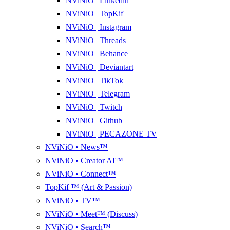
NViNiO | Linkedin
NViNiO | TopKif
NViNiO | Instagram
NViNiO | Threads
NViNiO | Behance
NViNiO | Deviantart
NViNiO | TikTok
NViNiO | Telegram
NViNiO | Twitch
NViNiO | Github
NViNiO | PECAZONE TV
NViNiO • News™
NViNiO • Creator AI™
NViNiO • Connect™
TopKif ™ (Art & Passion)
NViNiO • TV™
NViNiO • Meet™ (Discuss)
NViNiO • Search™