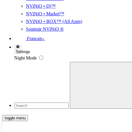
NViNiO • Dj™
NViNiO • Market™
NViNiO • BOX™ (All Apps)
Soutenir NViNiO ®
Français
▼
Settings
Night Mode
toggle menu