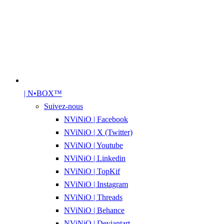
| N•BOX™
Suivez-nous
NViNiO | Facebook
NViNiO | X (Twitter)
NViNiO | Youtube
NViNiO | Linkedin
NViNiO | TopKif
NViNiO | Instagram
NViNiO | Threads
NViNiO | Behance
NViNiO | Deviantart