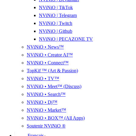
NViNiO | TikTok
NViNiO | Telegram
NViNiO | Twitch
NViNiO | Github
NViNiO | PECAZONE TV
NViNiO • News™
NViNiO • Creator AI™
NViNiO • Connect™
TopKif ™ (Art & Passion)
NViNiO • TV™
NViNiO • Meet™ (Discuss)
NViNiO • Search™
NViNiO • Dj™
NViNiO • Market™
NViNiO • BOX™ (All Apps)
Soutenir NViNiO ®
Français