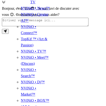
TV
NViNiO • News™
Bonjour, c'est "Bro😎". Je suis ravi de discuter avec
NViNiO • Creator
vous 😊. Comment puis-je vous aider?
AI™
NViNiO •
Connect™
TopKif ™ (Art &
Passion)
NViNiO • TV™
NViNiO • Meet™
(Discuss)
NViNiO •
Search™
NViNiO • Dj™
NViNiO •
Market™
NViNiO • BOX™