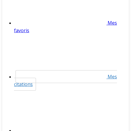
Mes
favoris
Mes
citations