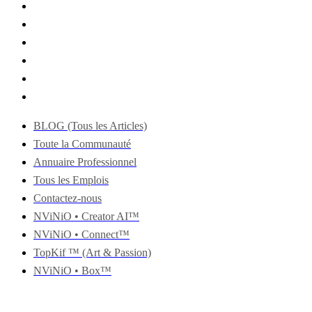
BLOG (Tous les Articles)
Toute la Communauté
Annuaire Professionnel
Tous les Emplois
Contactez-nous
NViNiO • Creator AI™
NViNiO • Connect™
TopKif ™ (Art & Passion)
NViNiO • Box™