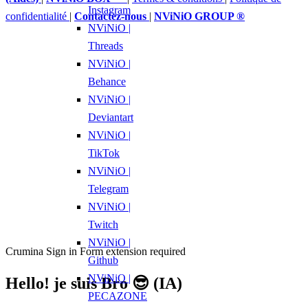
Instagram
confidentialité
|
Contactez-nous
|
NViNiO GROUP ®
NViNiO |
Threads
NViNiO |
Behance
NViNiO |
Deviantart
NViNiO |
TikTok
NViNiO |
Telegram
NViNiO |
Twitch
NViNiO |
Crumina Sign in Form extension required
Github
NViNiO |
Hello! je suis Bro 😎 (IA)
PECAZONE