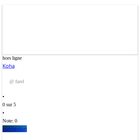
hors ligne
Koha
@ farel
•
0 sur 5
•
Note: 0
connexion