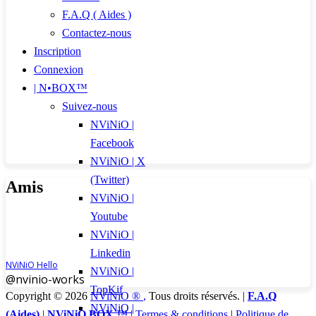
F.A.Q ( Aides )
Contactez-nous
Inscription
Connexion
| N•BOX™
Suivez-nous
NViNiO |
Facebook
NViNiO | X
(Twitter)
Amis
NViNiO |
Youtube
NViNiO |
Linkedin
NViNiO Hello
NViNiO |
@nvinio-works
TopKif
Copyright © 2026
NViNiO ®
,
Tous droits réservés. |
F.A.Q
NViNiO |
(Aides)
|
NViNiO BOX ™
|
Termes & conditions
|
Politique de