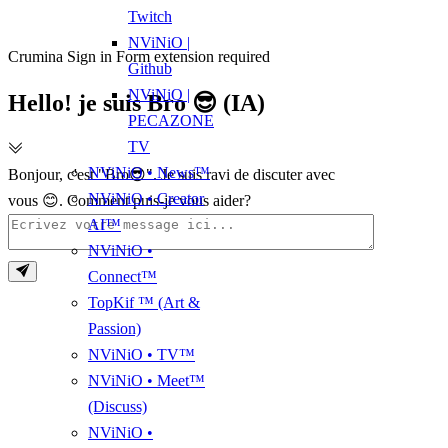
Twitch
NViNiO |
Crumina Sign in Form extension required
Github
NViNiO |
Hello! je suis Bro 😎 (IA)
PECAZONE
TV
NViNiO • News™
Bonjour, c'est "Bro😎". Je suis ravi de discuter avec
NViNiO • Creator
vous 😊. Comment puis-je vous aider?
AI™
NViNiO •
Connect™
TopKif ™ (Art &
Passion)
NViNiO • TV™
NViNiO • Meet™
(Discuss)
NViNiO •