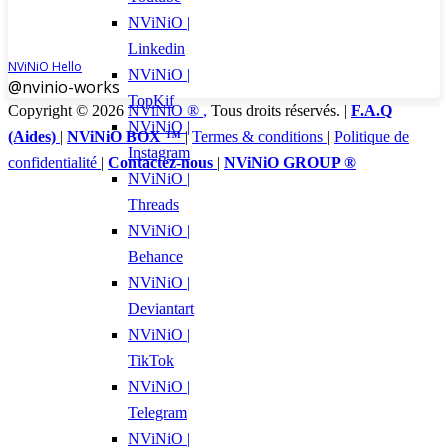
NViNiO |
Linkedin
NViNiO Hello
NViNiO |
@nvinio-works
TopKif
Copyright © 2026
NViNiO ®
,
Tous droits réservés. |
F.A.Q
NViNiO |
(Aides)
|
NViNiO BOX ™
|
Termes & conditions
|
Politique de
Instagram
confidentialité
|
Contactez-nous
|
NViNiO GROUP ®
NViNiO |
Threads
NViNiO |
Behance
NViNiO |
Deviantart
NViNiO |
TikTok
NViNiO |
Telegram
NViNiO |