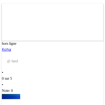
hors ligne
Koha
@ farel
•
0 sur 5
•
Note: 0
connexion