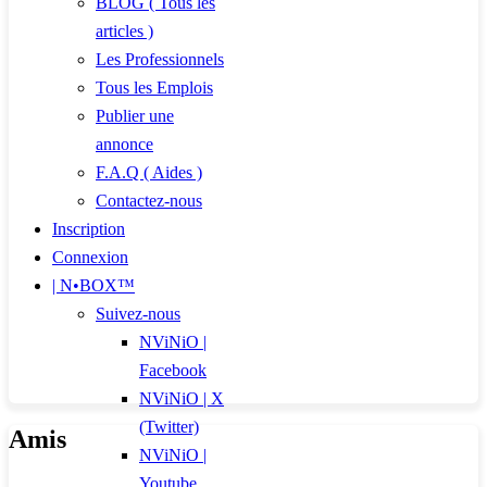
BLOG ( Tous les
articles )
Les Professionnels
Tous les Emplois
Publier une
annonce
F.A.Q ( Aides )
Contactez-nous
Inscription
Connexion
| N•BOX™
Suivez-nous
NViNiO |
Facebook
NViNiO | X
(Twitter)
Amis
NViNiO |
Youtube