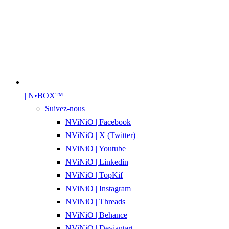
| N•BOX™
Suivez-nous
NViNiO | Facebook
NViNiO | X (Twitter)
NViNiO | Youtube
NViNiO | Linkedin
NViNiO | TopKif
NViNiO | Instagram
NViNiO | Threads
NViNiO | Behance
NViNiO | Deviantart