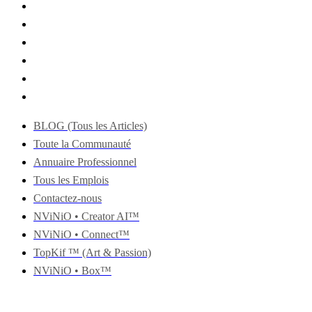
BLOG (Tous les Articles)
Toute la Communauté
Annuaire Professionnel
Tous les Emplois
Contactez-nous
NViNiO • Creator AI™
NViNiO • Connect™
TopKif ™ (Art & Passion)
NViNiO • Box™