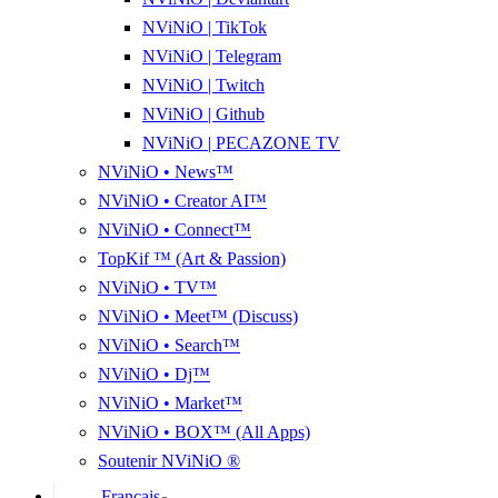
NViNiO | TikTok
NViNiO | Telegram
NViNiO | Twitch
NViNiO | Github
NViNiO | PECAZONE TV
NViNiO • News™
NViNiO • Creator AI™
NViNiO • Connect™
TopKif ™ (Art & Passion)
NViNiO • TV™
NViNiO • Meet™ (Discuss)
NViNiO • Search™
NViNiO • Dj™
NViNiO • Market™
NViNiO • BOX™ (All Apps)
Soutenir NViNiO ®
Français