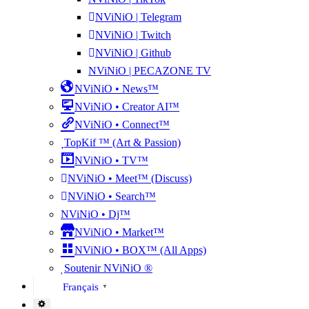
NViNiO | Telegram
NViNiO | Twitch
NViNiO | Github
NViNiO | PECAZONE TV
NViNiO • News™
NViNiO • Creator AI™
NViNiO • Connect™
TopKif ™ (Art & Passion)
NViNiO • TV™
NViNiO • Meet™ (Discuss)
NViNiO • Search™
NViNiO • Dj™
NViNiO • Market™
NViNiO • BOX™ (All Apps)
Soutenir NViNiO ®
Français
▼