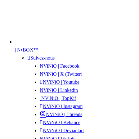
| N•BOX™
Suivez-nous
NViNiO | Facebook
NViNiO | X (Twitter)
NViNiO | Youtube
NViNiO | Linkedin
NViNiO | TopKif
NViNiO | Instagram
NViNiO | Threads
NViNiO | Behance
NViNiO | Deviantart
NViNiO | TikTok