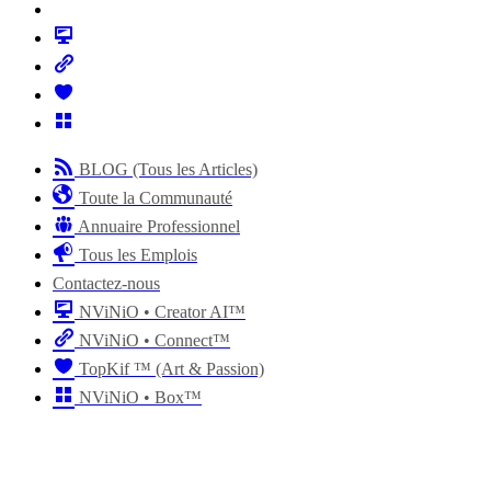
BLOG (Tous les Articles)
Toute la Communauté
Annuaire Professionnel
Tous les Emplois
Contactez-nous
NViNiO • Creator AI™
NViNiO • Connect™
TopKif ™ (Art & Passion)
NViNiO • Box™