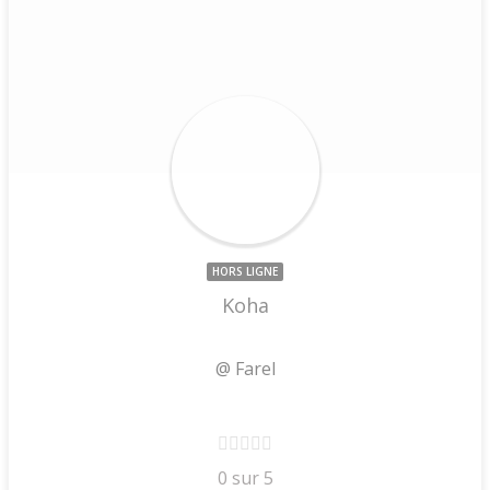
HORS LIGNE
Koha
@ Farel
0 sur 5