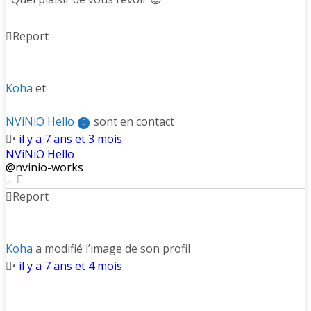
Report
Koha
et
NViNiO Hello
sont en contact
•
il y a 7 ans et 3 mois
NViNiO Hello
@nvinio-works
Report
Koha
a modifié l’image de son profil
•
il y a 7 ans et 4 mois