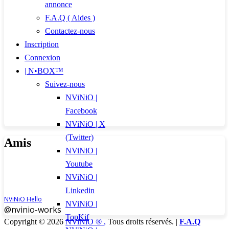
annonce
F.A.Q ( Aides )
Contactez-nous
Inscription
Connexion
| N•BOX™
Suivez-nous
NViNiO |
Facebook
NViNiO | X
(Twitter)
Amis
NViNiO |
Youtube
NViNiO |
Linkedin
NViNiO Hello
NViNiO |
@nvinio-works
TopKif
Copyright © 2026
NViNiO ®
,
Tous droits réservés. |
F.A.Q