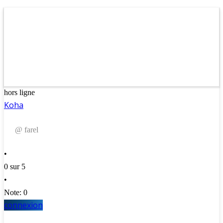
hors ligne
Koha
@ farel
•
0 sur 5
•
Note: 0
connexion