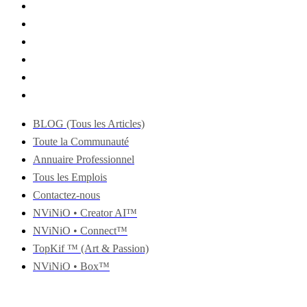
BLOG (Tous les Articles)
Toute la Communauté
Annuaire Professionnel
Tous les Emplois
Contactez-nous
NViNiO • Creator AI™
NViNiO • Connect™
TopKif ™ (Art & Passion)
NViNiO • Box™