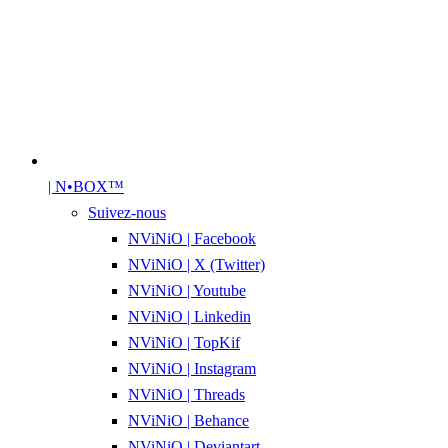
| N•BOX™
Suivez-nous
NViNiO | Facebook
NViNiO | X (Twitter)
NViNiO | Youtube
NViNiO | Linkedin
NViNiO | TopKif
NViNiO | Instagram
NViNiO | Threads
NViNiO | Behance
NViNiO | Deviantart