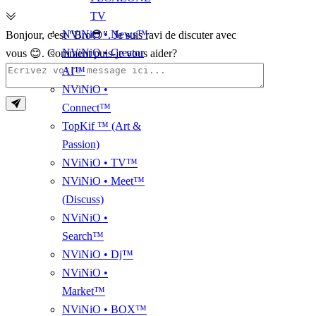
TV
NViNiO • News™
Bonjour, c'est "Bro😎". Je suis ravi de discuter avec
NViNiO • Creator
vous 😊. Comment puis-je vous aider?
AI™
NViNiO •
Connect™
TopKif ™ (Art &
Passion)
NViNiO • TV™
NViNiO • Meet™
(Discuss)
NViNiO •
Search™
NViNiO • Dj™
NViNiO •
Market™
NViNiO • BOX™