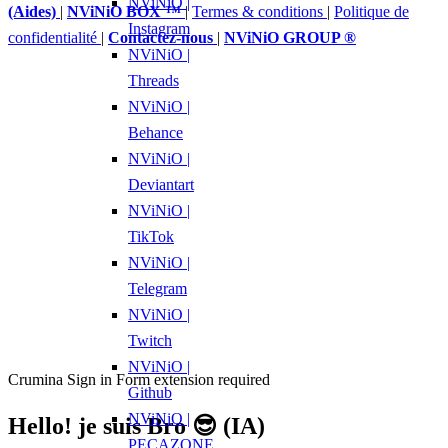
NViNiO |
(Aides)
|
NViNiO BOX ™
|
Termes & conditions
|
Politique de
Instagram
confidentialité
|
Contactez-nous
|
NViNiO GROUP ®
NViNiO |
Threads
NViNiO |
Behance
NViNiO |
Deviantart
NViNiO |
TikTok
NViNiO |
Telegram
NViNiO |
Twitch
NViNiO |
Crumina Sign in Form extension required
Github
NViNiO |
Hello! je suis Bro 😎 (IA)
PECAZONE