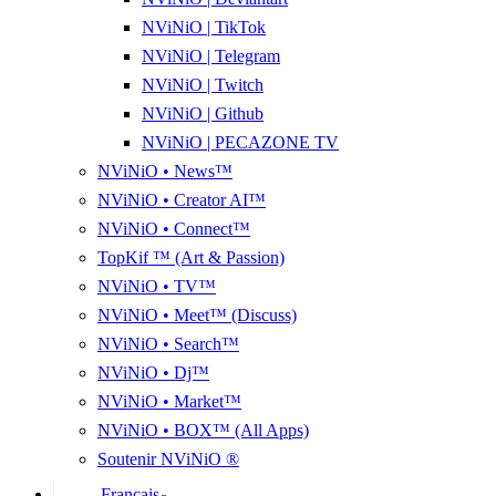
NViNiO | TikTok
NViNiO | Telegram
NViNiO | Twitch
NViNiO | Github
NViNiO | PECAZONE TV
NViNiO • News™
NViNiO • Creator AI™
NViNiO • Connect™
TopKif ™ (Art & Passion)
NViNiO • TV™
NViNiO • Meet™ (Discuss)
NViNiO • Search™
NViNiO • Dj™
NViNiO • Market™
NViNiO • BOX™ (All Apps)
Soutenir NViNiO ®
Français