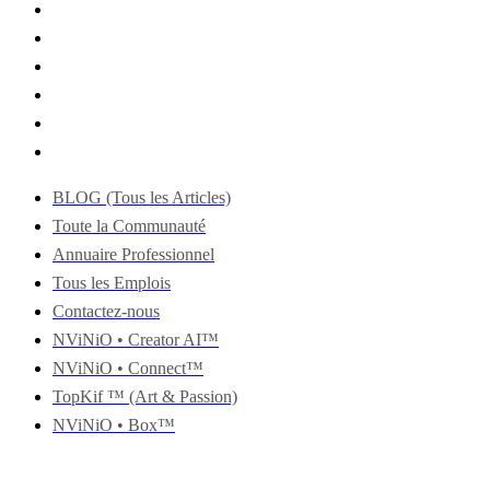
BLOG (Tous les Articles)
Toute la Communauté
Annuaire Professionnel
Tous les Emplois
Contactez-nous
NViNiO • Creator AI™
NViNiO • Connect™
TopKif ™ (Art & Passion)
NViNiO • Box™