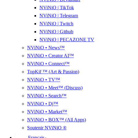
NViNiO | TikTok
NViNiO | Telegram
NViNiO | Twitch
NViNiO | Github
NViNiO | PECAZONE TV
NViNiO • News™
NViNiO • Creator AI™
NViNiO • Connect™
TopKif ™ (Art & Passion)
NViNiO • TV™
NViNiO • Meet™ (Discuss)
NViNiO • Search™
NViNiO • Dj™
NViNiO • Market™
NViNiO • BOX™ (All Apps)
Soutenir NViNiO ®
Français