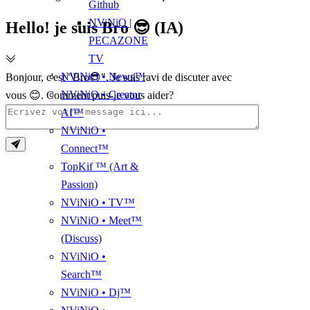
Github
NViNiO |
Hello! je suis Bro 😎 (IA)
PECAZONE
TV
NViNiO • News™
Bonjour, c'est "Bro😎". Je suis ravi de discuter avec
NViNiO • Creator
vous 😊. Comment puis-je vous aider?
AI™
NViNiO •
Connect™
TopKif ™ (Art &
Passion)
NViNiO • TV™
NViNiO • Meet™
(Discuss)
NViNiO •
Search™
NViNiO • Dj™