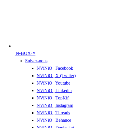
| N•BOX™
Suivez-nous
NViNiO | Facebook
NViNiO | X (Twitter)
NViNiO | Youtube
NViNiO | Linkedin
NViNiO | TopKif
NViNiO | Instagram
NViNiO | Threads
NViNiO | Behance
NViNiO | Deviantart