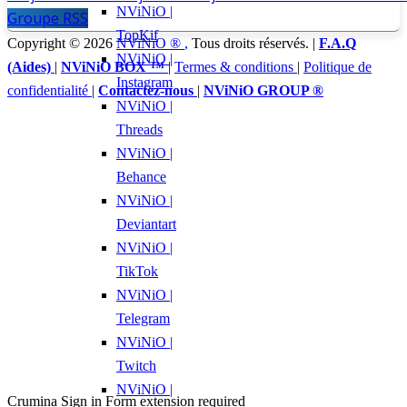
NViNiO |
Groupe RSS
TopKif
Copyright © 2026
NViNiO ®
,
Tous droits réservés. |
F.A.Q
NViNiO |
(Aides)
|
NViNiO BOX ™
|
Termes & conditions
|
Politique de
Instagram
confidentialité
|
Contactez-nous
|
NViNiO GROUP ®
NViNiO |
Threads
NViNiO |
Behance
NViNiO |
Deviantart
NViNiO |
TikTok
NViNiO |
Telegram
NViNiO |
Twitch
NViNiO |
Crumina Sign in Form extension required