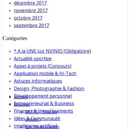
décembre 2017
novembre 2017
octobre 2017
septembre 2017
Catégories
* A la UNE sur NVINIO (Obligatoire)
Actualité sportive
Appel à projets (Concours)
Application mobile & Hi-Tech
Astuces informatiques
Design, Photographie & Fashion
Développement personnel
Accueil
Entrepreneuriat & Business
Business
Finances & Investissements
BLOG ( Tous les
Idées & Communauté
articles )
Intelligence artificiel
Les Professionnels