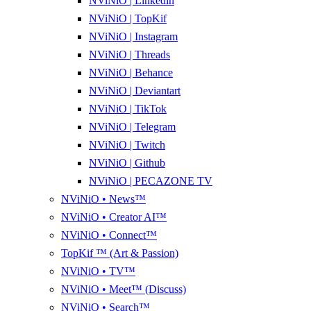
NViNiO | Linkedin
NViNiO | TopKif
NViNiO | Instagram
NViNiO | Threads
NViNiO | Behance
NViNiO | Deviantart
NViNiO | TikTok
NViNiO | Telegram
NViNiO | Twitch
NViNiO | Github
NViNiO | PECAZONE TV
NViNiO • News™
NViNiO • Creator AI™
NViNiO • Connect™
TopKif ™ (Art & Passion)
NViNiO • TV™
NViNiO • Meet™ (Discuss)
NViNiO • Search™