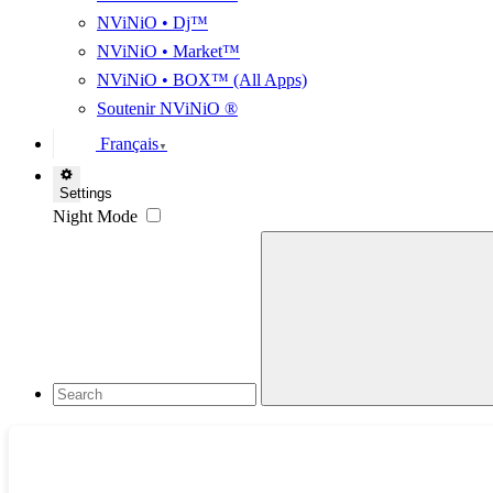
NViNiO • Dj™
NViNiO • Market™
NViNiO • BOX™ (All Apps)
Soutenir NViNiO ®
Français
▼
Settings
Night Mode