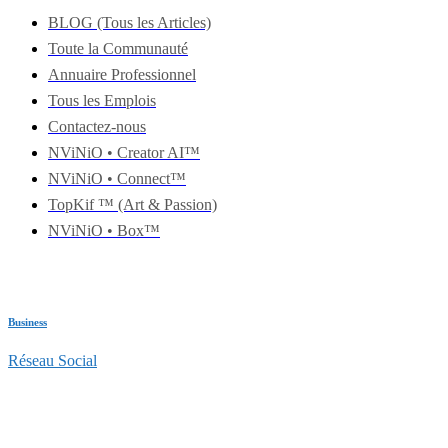
BLOG (Tous les Articles)
Toute la Communauté
Annuaire Professionnel
Tous les Emplois
Contactez-nous
NViNiO • Creator AI™
NViNiO • Connect™
TopKif ™ (Art & Passion)
NViNiO • Box™
Business
Réseau Social