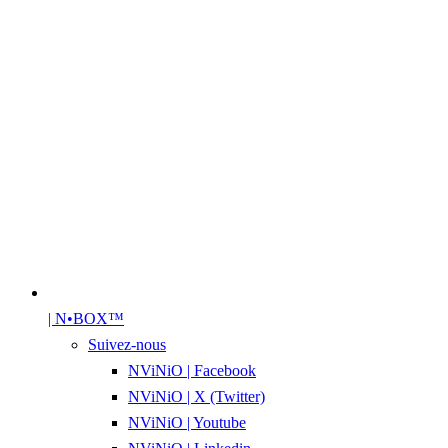
| N•BOX™
Suivez-nous
NViNiO | Facebook
NViNiO | X (Twitter)
NViNiO | Youtube