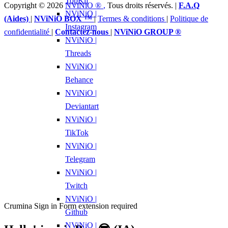
TopKif
Copyright © 2026
NViNiO ®
,
Tous droits réservés. |
F.A.Q
NViNiO |
(Aides)
|
NViNiO BOX ™
|
Termes & conditions
|
Politique de
Instagram
confidentialité
|
Contactez-nous
|
NViNiO GROUP ®
NViNiO |
Threads
NViNiO |
Behance
NViNiO |
Deviantart
NViNiO |
TikTok
NViNiO |
Telegram
NViNiO |
Twitch
NViNiO |
Crumina Sign in Form extension required
Github
NViNiO |