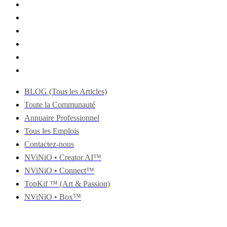
BLOG (Tous les Articles)
Toute la Communauté
Annuaire Professionnel
Tous les Emplois
Contactez-nous
NViNiO • Creator AI™
NViNiO • Connect™
TopKif ™ (Art & Passion)
NViNiO • Box™