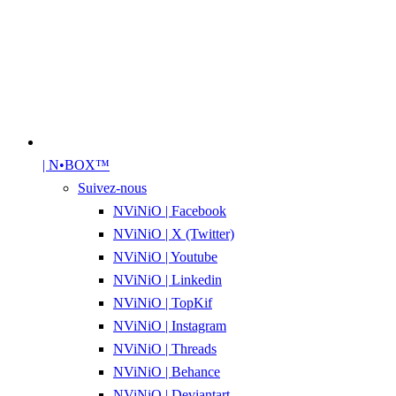
| N•BOX™
Suivez-nous
NViNiO | Facebook
NViNiO | X (Twitter)
NViNiO | Youtube
NViNiO | Linkedin
NViNiO | TopKif
NViNiO | Instagram
NViNiO | Threads
NViNiO | Behance
NViNiO | Deviantart