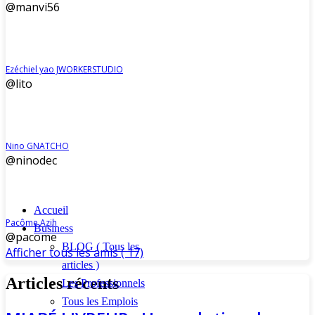
@manvi56
Ezéchiel yao JWORKERSTUDIO
@lito
Nino GNATCHO
@ninodec
Accueil
Pacôme Azih
Business
@pacome
BLOG ( Tous les
Afficher tous les amis ( 17)
articles )
Articles récents
Les Professionnels
Tous les Emplois