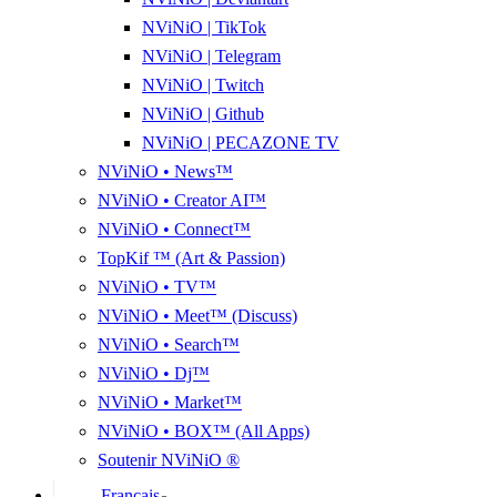
NViNiO | TikTok
NViNiO | Telegram
NViNiO | Twitch
NViNiO | Github
NViNiO | PECAZONE TV
NViNiO • News™
NViNiO • Creator AI™
NViNiO • Connect™
TopKif ™ (Art & Passion)
NViNiO • TV™
NViNiO • Meet™ (Discuss)
NViNiO • Search™
NViNiO • Dj™
NViNiO • Market™
NViNiO • BOX™ (All Apps)
Soutenir NViNiO ®
Français