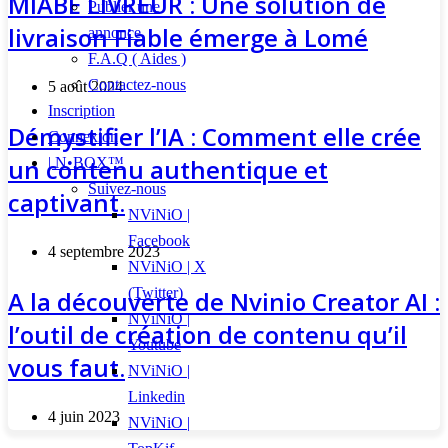
MIABÉ LIVREUR : Une solution de
Publier une
livraison Fiable émerge à Lomé
annonce
F.A.Q ( Aides )
Contactez-nous
5 août 2024
Inscription
Démystifier l’IA : Comment elle crée
Connexion
un contenu authentique et
| N•BOX™
Suivez-nous
captivant.
NViNiO |
Facebook
4 septembre 2023
NViNiO | X
(Twitter)
A la découverte de Nvinio Creator AI :
NViNiO |
l’outil de création de contenu qu’il
Youtube
vous faut.
NViNiO |
Linkedin
4 juin 2023
NViNiO |