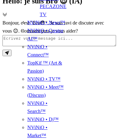
Hello! je suis Bro 😎 (IA)
PECAZONE
TV
NViNiO • News™
Bonjour, c'est "Bro😎". Je suis ravi de discuter avec
NViNiO • Creator
vous 😊. Comment puis-je vous aider?
AI™
NViNiO •
Connect™
TopKif ™ (Art &
Passion)
NViNiO • TV™
NViNiO • Meet™
(Discuss)
NViNiO •
Search™
NViNiO • Dj™
NViNiO •
Market™