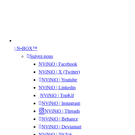
| N•BOX™
Suivez-nous
NViNiO | Facebook
NViNiO | X (Twitter)
NViNiO | Youtube
NViNiO | Linkedin
NViNiO | TopKif
NViNiO | Instagram
NViNiO | Threads
NViNiO | Behance
NViNiO | Deviantart
NViNiO | TikTok