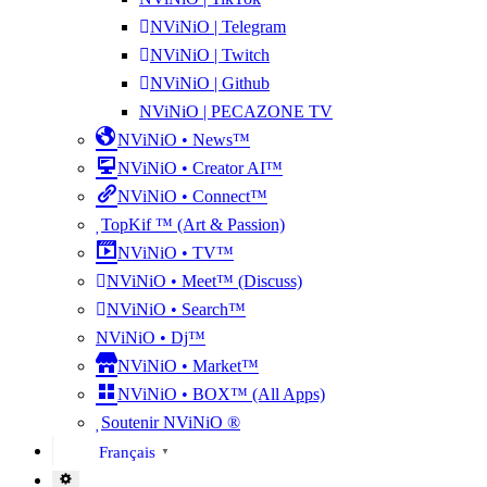
NViNiO | Telegram
NViNiO | Twitch
NViNiO | Github
NViNiO | PECAZONE TV
NViNiO • News™
NViNiO • Creator AI™
NViNiO • Connect™
TopKif ™ (Art & Passion)
NViNiO • TV™
NViNiO • Meet™ (Discuss)
NViNiO • Search™
NViNiO • Dj™
NViNiO • Market™
NViNiO • BOX™ (All Apps)
Soutenir NViNiO ®
Français
▼