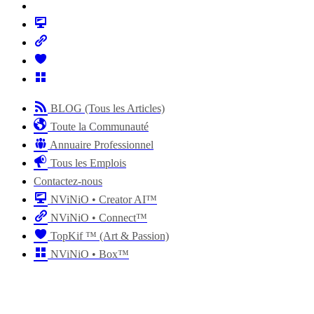
BLOG (Tous les Articles)
Toute la Communauté
Annuaire Professionnel
Tous les Emplois
Contactez-nous
NViNiO • Creator AI™
NViNiO • Connect™
TopKif ™ (Art & Passion)
NViNiO • Box™