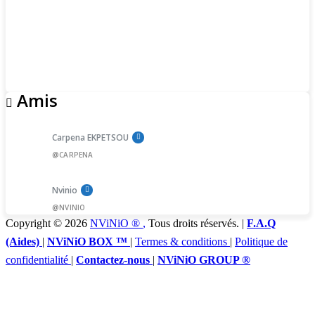
Amis
Carpena EKPETSOU
@CARPENA
Nvinio
@NVINIO
Copyright © 2026
NViNiO ®
,
Tous droits réservés. |
F.A.Q
(Aides)
|
NViNiO BOX ™
|
Termes & conditions
|
Politique de
confidentialité
|
Contactez-nous
|
NViNiO GROUP ®