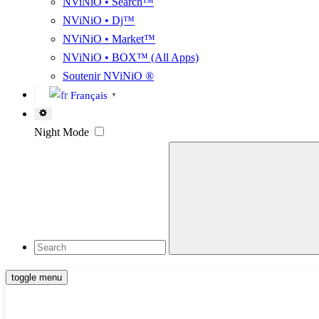
NViNiO • Search™
NViNiO • Dj™
NViNiO • Market™
NViNiO • BOX™ (All Apps)
Soutenir NViNiO ®
Français
▼
Settings
Night Mode
toggle menu