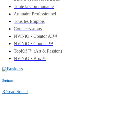
Toute la Communauté
Annuaire Professionnel
Tous les Emplois
Contactez-nous
NViNiO • Creator AI™
NViNiO • Connect™
TopKif ™ (Art & Passion)
NViNiO • Box™
Business
Réseau Social