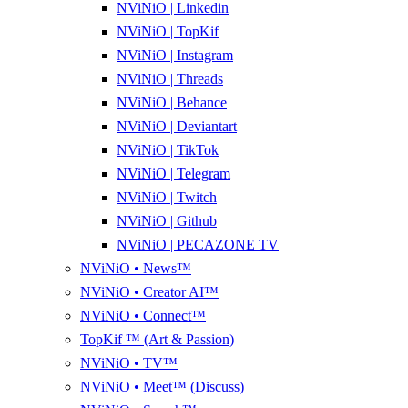
NViNiO | Linkedin
NViNiO | TopKif
NViNiO | Instagram
NViNiO | Threads
NViNiO | Behance
NViNiO | Deviantart
NViNiO | TikTok
NViNiO | Telegram
NViNiO | Twitch
NViNiO | Github
NViNiO | PECAZONE TV
NViNiO • News™
NViNiO • Creator AI™
NViNiO • Connect™
TopKif ™ (Art & Passion)
NViNiO • TV™
NViNiO • Meet™ (Discuss)