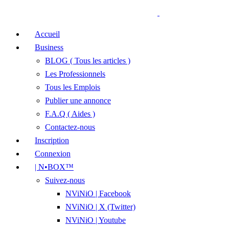
Accueil
Business
BLOG ( Tous les articles )
Les Professionnels
Tous les Emplois
Publier une annonce
F.A.Q ( Aides )
Contactez-nous
Inscription
Connexion
| N•BOX™
Suivez-nous
NViNiO | Facebook
NViNiO | X (Twitter)
NViNiO | Youtube