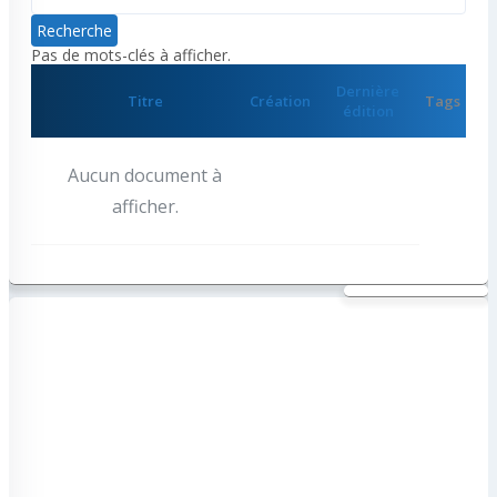
Pas de mots-clés à afficher.
Dernière
Comporte
Titre
Création
Tags
édition
des
pièces
jointes
Aucun document à
afficher.