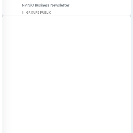
NViNiO Business Newsletter
GROUPE PUBLIC
Accueil
Business
BLOG ( Tous les
articles )
Les Professionnels
Tous les Emplois
Publier une