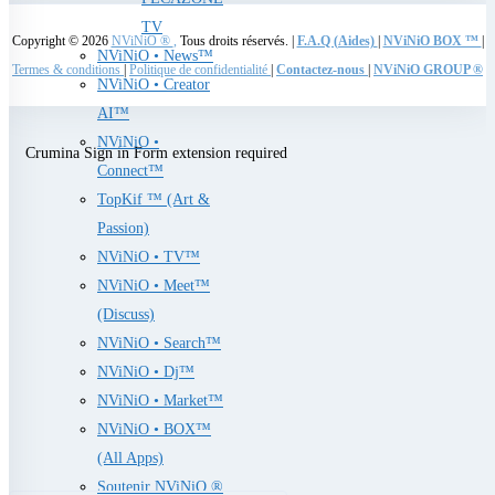
TV
Copyright © 2026
NViNiO ®
,
Tous droits réservés. |
F.A.Q (Aides)
|
NViNiO BOX ™
|
NViNiO • News™
Termes & conditions
|
Politique de confidentialité
|
Contactez-nous
|
NViNiO GROUP ®
NViNiO • Creator
AI™
NViNiO •
Crumina Sign in Form extension required
Connect™
TopKif ™ (Art &
Passion)
NViNiO • TV™
NViNiO • Meet™
(Discuss)
NViNiO • Search™
NViNiO • Dj™
NViNiO • Market™
NViNiO • BOX™
(All Apps)
Soutenir NViNiO ®