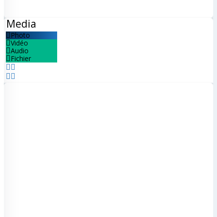
annonce
F.A.Q ( Aides )
Media
Contactez-nous
Photo
Vidéo
Inscription
Audio
Connexion
Fichier
| N•BOX™
Suivez-nous
NViNiO |
Facebook
NViNiO | X
(Twitter)
NViNiO |
Youtube
NViNiO |
Linkedin
NViNiO |
TopKif