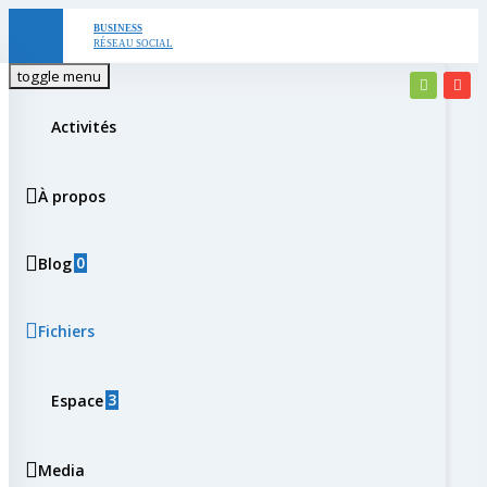
Skip
BUSINESS
RÉSEAU SOCIAL
to
toggle menu
content
Activités
À propos
0
Blog
Fichiers
3
Espace
Media