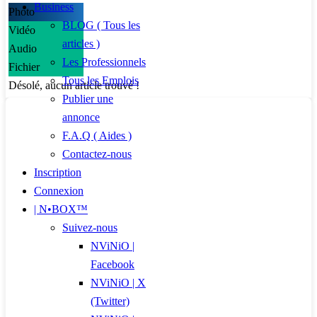
Business
Photo
BLOG ( Tous les
Vidéo
articles )
Audio
Les Professionnels
Fichier
Tous les Emplois
Désolé, aucun article trouvé !
Publier une
annonce
F.A.Q ( Aides )
Contactez-nous
Inscription
Connexion
| N•BOX™
Suivez-nous
NViNiO |
Facebook
NViNiO | X
(Twitter)