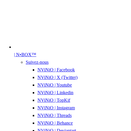
| N•BOX™
Suivez-nous
NViNiO | Facebook
NViNiO | X (Twitter)
NViNiO | Youtube
NViNiO | Linkedin
NViNiO | TopKif
NViNiO | Instagram
NViNiO | Threads
NViNiO | Behance
NViNiO | Deviantart