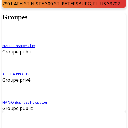
7901 4TH ST N STE 300 ST. PETERSBURG, FL. US 33702
Groupes
Nvinio Creative Club
Groupe public
APPEL A PROJETS
Groupe privé
NViNiO Business Newsletter
Groupe public