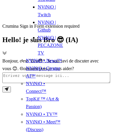
NViNiO |
Twitch
NViNiO |
Crumina Sign in Form extension required
Github
NViNiO |
Hello! je suis Bro 😎 (IA)
PECAZONE
TV
NViNiO • News™
Bonjour, c'est "Bro😎". Je suis ravi de discuter avec
NViNiO • Creator
vous 😊. Comment puis-je vous aider?
AI™
NViNiO •
Connect™
TopKif ™ (Art &
Passion)
NViNiO • TV™
NViNiO • Meet™
(Discuss)