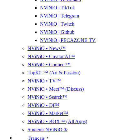
NViNiO | TikTok
NViNiO | Telegram
NViNiO | Twitch
NViNiO | Github
NViNiO | PECAZONE TV
NViNiO • News™
NViNiO • Creator AI™
NViNiO • Connect™
TopKif ™ (Art & Passion)
NViNiO • TV™
NViNiO • Meet™ (Discuss)
NViNiO • Search™
NViNiO • Dj™
NViNiO • Market™
NViNiO • BOX™ (All Apps)
Soutenir NViNiO ®
Français
▼