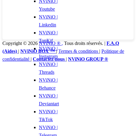
NViNiO |
Youtube
NViNiO |
Linkedin
NViNiO |
TopKif
Copyright © 2026
NViNiO ®
,
Tous droits réservés. |
F.A.Q
NViNiO |
(Aides)
|
NViNiO BOX ™
|
Termes & conditions
|
Politique de
Instagram
confidentialité
|
Contactez-nous
|
NViNiO GROUP ®
NViNiO |
Threads
NViNiO |
Behance
NViNiO |
Deviantart
NViNiO |
TikTok
NViNiO |
Telegram