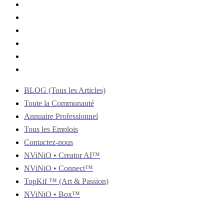
BLOG (Tous les Articles)
Toute la Communauté
Annuaire Professionnel
Tous les Emplois
Contactez-nous
NViNiO • Creator AI™
NViNiO • Connect™
TopKif ™ (Art & Passion)
NViNiO • Box™