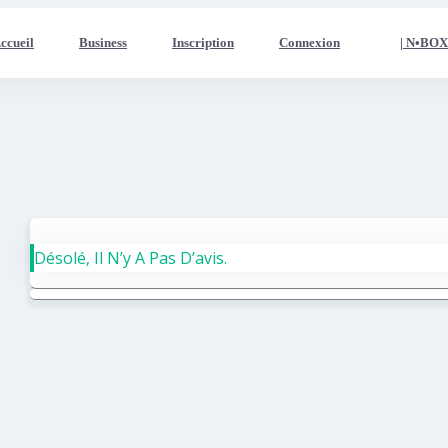
ccueil
Business
Inscription
Connexion
| N•BO
Désolé, Il N’y A Pas D’avis.