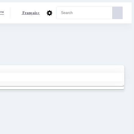
Français
X™
▼