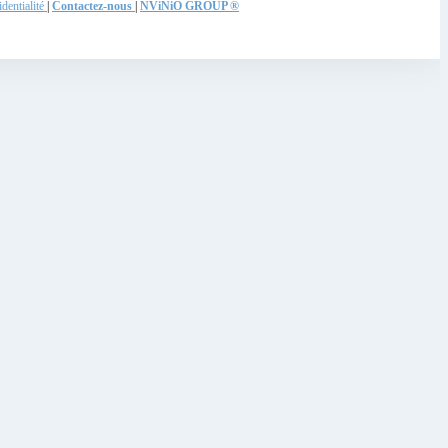
identialité
|
Contactez-nous
|
NViNiO GROUP ®