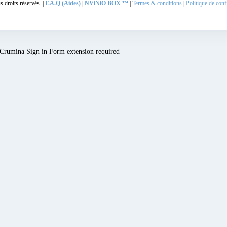
 droits réservés. |
F.A.Q (Aides)
|
NViNiO BOX ™
|
Termes & conditions
|
Politique de conf
Crumina Sign in Form extension required