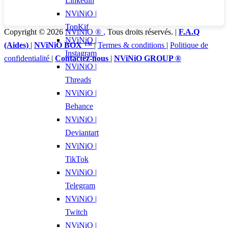
Linkedin
NViNiO |
TopKif
Copyright © 2026
NViNiO ®
,
Tous droits réservés. |
F.A.Q
NViNiO |
(Aides)
|
NViNiO BOX ™
|
Termes & conditions
|
Politique de
Instagram
confidentialité
|
Contactez-nous
|
NViNiO GROUP ®
NViNiO |
Threads
NViNiO |
Behance
NViNiO |
Deviantart
NViNiO |
TikTok
NViNiO |
Telegram
NViNiO |
Twitch
NViNiO |