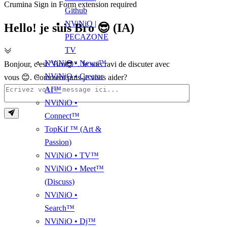
Crumina Sign in Form extension required
Github
NViNiO |
Hello! je suis Bro 😎 (IA)
PECAZONE
TV
NViNiO • News™
Bonjour, c'est "Bro😎". Je suis ravi de discuter avec
NViNiO • Creator
vous 😊. Comment puis-je vous aider?
AI™
NViNiO •
Connect™
TopKif ™ (Art &
Passion)
NViNiO • TV™
NViNiO • Meet™
(Discuss)
NViNiO •
Search™
NViNiO • Dj™