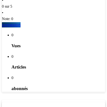
•
0 sur 5
•
Note: 0
connexion
0
Vues
0
Articles
0
abonnés