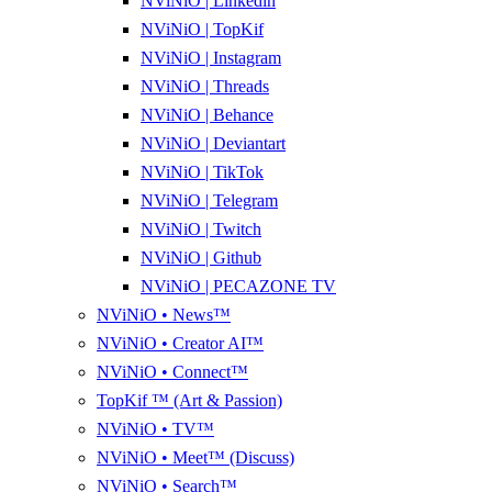
NViNiO | Linkedin
NViNiO | TopKif
NViNiO | Instagram
NViNiO | Threads
NViNiO | Behance
NViNiO | Deviantart
NViNiO | TikTok
NViNiO | Telegram
NViNiO | Twitch
NViNiO | Github
NViNiO | PECAZONE TV
NViNiO • News™
NViNiO • Creator AI™
NViNiO • Connect™
TopKif ™ (Art & Passion)
NViNiO • TV™
NViNiO • Meet™ (Discuss)
NViNiO • Search™