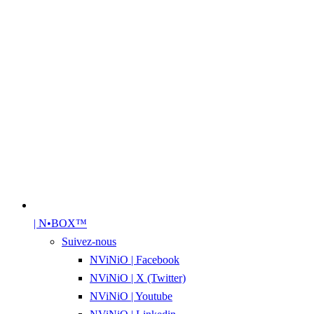
| N•BOX™
Suivez-nous
NViNiO | Facebook
NViNiO | X (Twitter)
NViNiO | Youtube