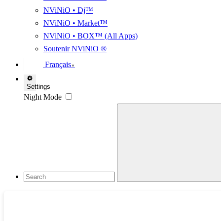
NViNiO • Dj™
NViNiO • Market™
NViNiO • BOX™ (All Apps)
Soutenir NViNiO ®
Français
▼
Settings
Night Mode