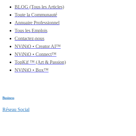
BLOG (Tous les Articles)
Toute la Communauté
Annuaire Professionnel
Tous les Emplois
Contactez-nous
NViNiO • Creator AI™
NViNiO • Connect™
TopKif ™ (Art & Passion)
NViNiO • Box™
Business
Réseau Social