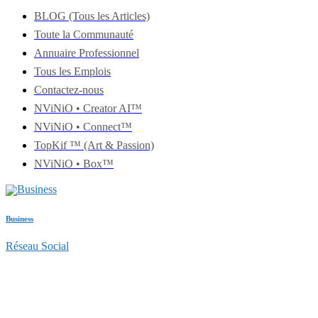
BLOG (Tous les Articles)
Toute la Communauté
Annuaire Professionnel
Tous les Emplois
Contactez-nous
NViNiO • Creator AI™
NViNiO • Connect™
TopKif ™ (Art & Passion)
NViNiO • Box™
Business
Réseau Social