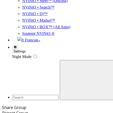
NViNiO • Meet™ (Discuss)
NViNiO • Search™
NViNiO • Dj™
NViNiO • Market™
NViNiO • BOX™ (All Apps)
Soutenir NViNiO ®
Français
▼
Settings
Night Mode
Share Group
Report Group