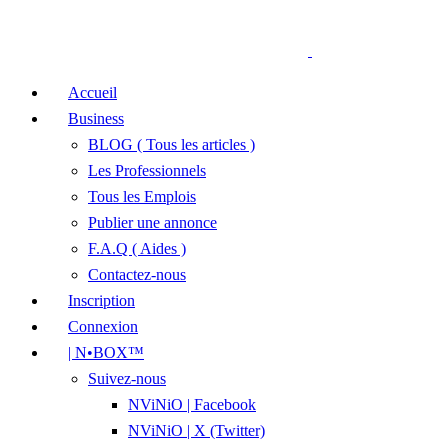
Accueil
Business
BLOG ( Tous les articles )
Les Professionnels
Tous les Emplois
Publier une annonce
F.A.Q ( Aides )
Contactez-nous
Inscription
Connexion
| N•BOX™
Suivez-nous
NViNiO | Facebook
NViNiO | X (Twitter)