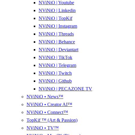
NViNiO | Youtube
NViNiO | Linkedin
NViNiO | TopKif
NViNiO | Instagram
NViNiO | Threads
NViNiO | Behance
NViNiO | Deviantart
NViNiO | TikTok
NViNiO | Telegram
NViNiO | Twitch
NViNiO | Github
NViNiO | PECAZONE TV
NViNiO • News™
NViNiO • Creator AI™
NViNiO • Connect™
TopKif ™ (Art & Passion)
NViNiO • TV™