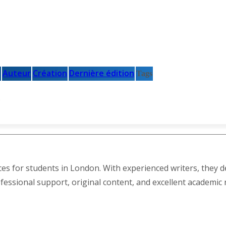
Auteur
Création
Dernière édition
Tags
.
es for students in London. With experienced writers, they de
ssional support, original content, and excellent academic res