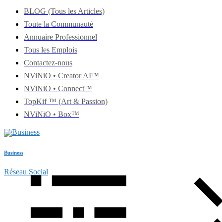
BLOG (Tous les Articles)
Toute la Communauté
Annuaire Professionnel
Tous les Emplois
Contactez-nous
NViNiO • Creator AI™
NViNiO • Connect™
TopKif ™ (Art & Passion)
NViNiO • Box™
Business
Réseau Social