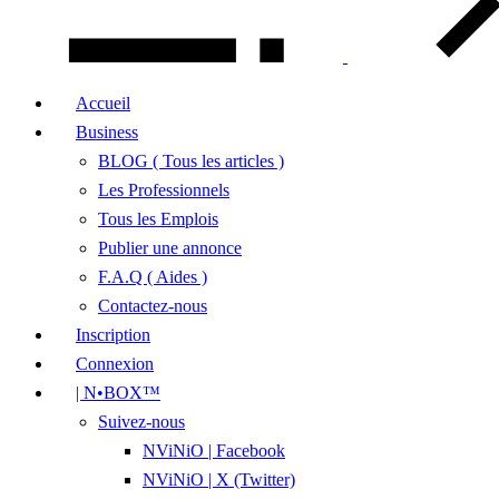
Accueil
Business
BLOG ( Tous les articles )
Les Professionnels
Tous les Emplois
Publier une annonce
F.A.Q ( Aides )
Contactez-nous
Inscription
Connexion
| N•BOX™
Suivez-nous
NViNiO | Facebook
NViNiO | X (Twitter)