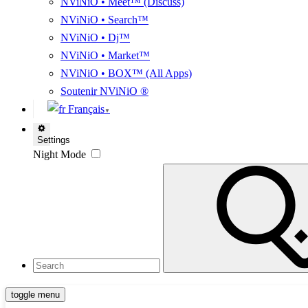
NViNiO • Meet™ (Discuss)
NViNiO • Search™
NViNiO • Dj™
NViNiO • Market™
NViNiO • BOX™ (All Apps)
Soutenir NViNiO ®
Français
▼
Settings
Night Mode
toggle menu