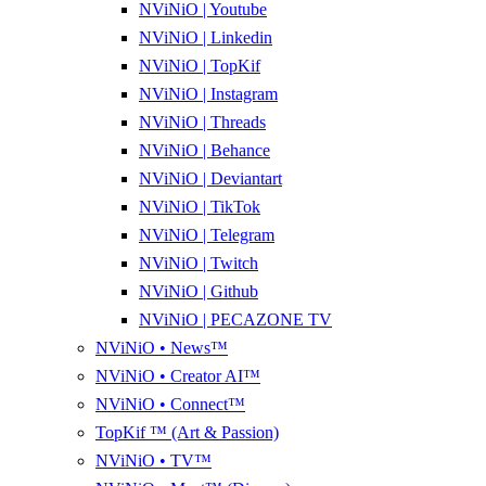
NViNiO | Youtube
NViNiO | Linkedin
NViNiO | TopKif
NViNiO | Instagram
NViNiO | Threads
NViNiO | Behance
NViNiO | Deviantart
NViNiO | TikTok
NViNiO | Telegram
NViNiO | Twitch
NViNiO | Github
NViNiO | PECAZONE TV
NViNiO • News™
NViNiO • Creator AI™
NViNiO • Connect™
TopKif ™ (Art & Passion)
NViNiO • TV™