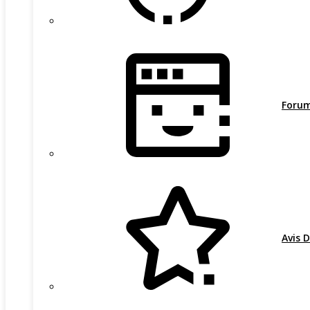
Foru
Avis D