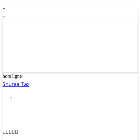
hors ligne
Shuraa Tax
If you are looking for business setup services in Dubai, we
can help. Learn about our story and see how Shuraa can
support you in building the life you want in the UAE.