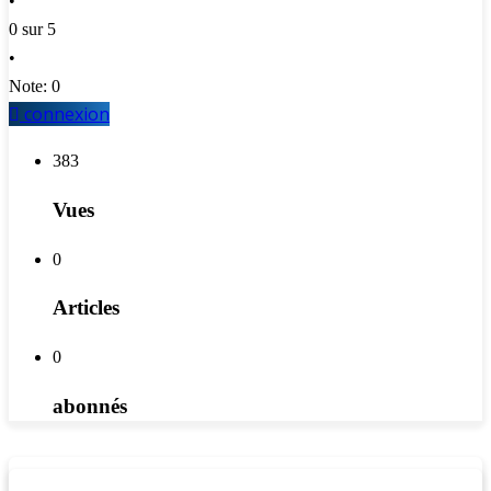
•
0 sur 5
•
Note: 0
connexion
383
Vues
0
Articles
0
abonnés