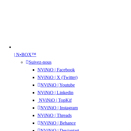
| N•BOX™
Suivez-nous
NViNiO | Facebook
NViNiO | X (Twitter)
NViNiO | Youtube
NViNiO | Linkedin
NViNiO | TopKif
NViNiO | Instagram
NViNiO | Threads
NViNiO | Behance
NViNiO | Deviantart