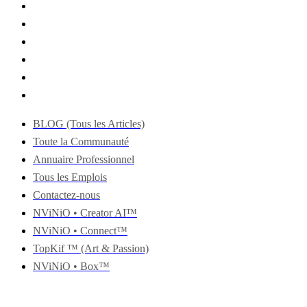
BLOG (Tous les Articles)
Toute la Communauté
Annuaire Professionnel
Tous les Emplois
Contactez-nous
NViNiO • Creator AI™
NViNiO • Connect™
TopKif ™ (Art & Passion)
NViNiO • Box™