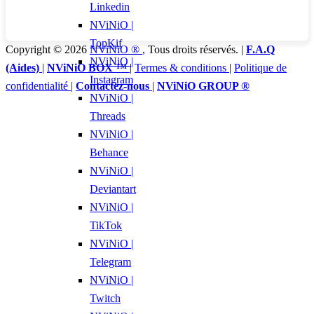
Linkedin
NViNiO |
TopKif
Copyright © 2026
NViNiO ®
,
Tous droits réservés. |
F.A.Q
NViNiO |
(Aides)
|
NViNiO BOX ™
|
Termes & conditions
|
Politique de
Instagram
confidentialité
|
Contactez-nous
|
NViNiO GROUP ®
NViNiO |
Threads
NViNiO |
Behance
NViNiO |
Deviantart
NViNiO |
TikTok
NViNiO |
Telegram
NViNiO |
Twitch