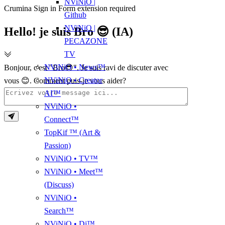
NViNiO |
Crumina Sign in Form extension required
Github
NViNiO |
Hello! je suis Bro 😎 (IA)
PECAZONE
TV
NViNiO • News™
Bonjour, c'est "Bro😎". Je suis ravi de discuter avec
NViNiO • Creator
vous 😊. Comment puis-je vous aider?
AI™
NViNiO •
Connect™
TopKif ™ (Art &
Passion)
NViNiO • TV™
NViNiO • Meet™
(Discuss)
NViNiO •
Search™
NViNiO • Dj™