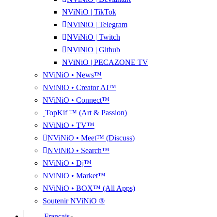
NViNiO | TikTok
NViNiO | Telegram
NViNiO | Twitch
NViNiO | Github
NViNiO | PECAZONE TV
NViNiO • News™
NViNiO • Creator AI™
NViNiO • Connect™
TopKif ™ (Art & Passion)
NViNiO • TV™
NViNiO • Meet™ (Discuss)
NViNiO • Search™
NViNiO • Dj™
NViNiO • Market™
NViNiO • BOX™ (All Apps)
Soutenir NViNiO ®
Français