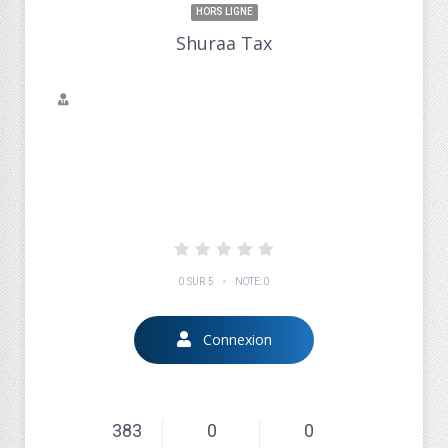
HORS LIGNE
Shuraa Tax
If You Are Looking For Business Setup Services In
Dubai, We Can Help. Learn About Our Story And See
How Shuraa Can Support You In Building The Life You
Want In The UAE.
•
0 SUR 5
NOTE: 0
Connexion
383
0
0