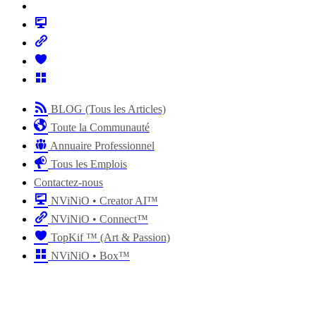
BLOG (Tous les Articles)
Toute la Communauté
Annuaire Professionnel
Tous les Emplois
Contactez-nous
NViNiO • Creator AI™
NViNiO • Connect™
TopKif ™ (Art & Passion)
NViNiO • Box™