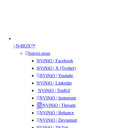
| N•BOX™
Suivez-nous
NViNiO | Facebook
NViNiO | X (Twitter)
NViNiO | Youtube
NViNiO | Linkedin
NViNiO | TopKif
NViNiO | Instagram
NViNiO | Threads
NViNiO | Behance
NViNiO | Deviantart
NViNiO | TikTok