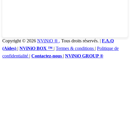
Copyright © 2026
NViNiO ®
,
Tous droits réservés. |
F.A.Q
(Aides)
|
NViNiO BOX ™
|
Termes & conditions
|
Politique de
confidentialité
|
Contactez-nous
|
NViNiO GROUP ®