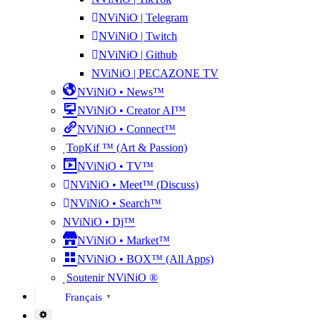
NViNiO | Telegram
NViNiO | Twitch
NViNiO | Github
NViNiO | PECAZONE TV
NViNiO • News™
NViNiO • Creator AI™
NViNiO • Connect™
TopKif ™ (Art & Passion)
NViNiO • TV™
NViNiO • Meet™ (Discuss)
NViNiO • Search™
NViNiO • Dj™
NViNiO • Market™
NViNiO • BOX™ (All Apps)
Soutenir NViNiO ®
Français
▼