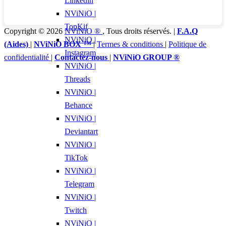
Linkedin
NViNiO |
TopKif
Copyright © 2026
NViNiO ®
,
Tous droits réservés. |
F.A.Q
NViNiO |
(Aides)
|
NViNiO BOX ™
|
Termes & conditions
|
Politique de
Instagram
confidentialité
|
Contactez-nous
|
NViNiO GROUP ®
NViNiO |
Threads
NViNiO |
Behance
NViNiO |
Deviantart
NViNiO |
TikTok
NViNiO |
Telegram
NViNiO |
Twitch
NViNiO |