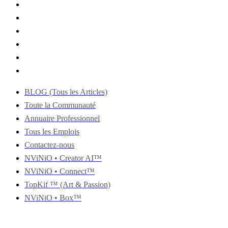
BLOG (Tous les Articles)
Toute la Communauté
Annuaire Professionnel
Tous les Emplois
Contactez-nous
NViNiO • Creator AI™
NViNiO • Connect™
TopKif ™ (Art & Passion)
NViNiO • Box™