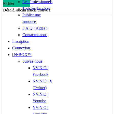
Les Professionnels
Fichier
Tous les Emplois
Désolé, aucun article trouvé !
Publier une
annonce
F.A.Q ( Aides )
Contactez-nous
Inscription
Connexion
| N•BOX™
Suivez-nous
NViNiO |
Facebook
NViNiO | X
(Twitter)
NViNiO |
Youtube
NViNiO |