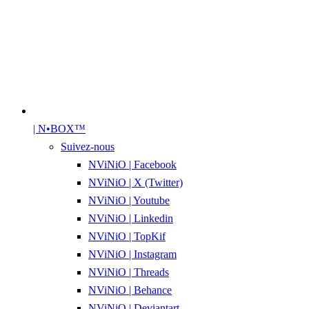
| N•BOX™
Suivez-nous
NViNiO | Facebook
NViNiO | X (Twitter)
NViNiO | Youtube
NViNiO | Linkedin
NViNiO | TopKif
NViNiO | Instagram
NViNiO | Threads
NViNiO | Behance
NViNiO | Deviantart