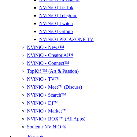
NViNiO | TikTok
NViNiO | Telegram
NViNiO | Twitch
NViNiO | Github
NViNiO | PECAZONE TV
NViNiO • News™
NViNiO • Creator AI™
NViNiO • Connect™
TopKif ™ (Art & Passion)
NViNiO • TV™
NViNiO • Meet™ (Discuss)
NViNiO • Search™
NViNiO • Dj™
NViNiO • Market™
NViNiO • BOX™ (All Apps)
Soutenir NViNiO ®
Français