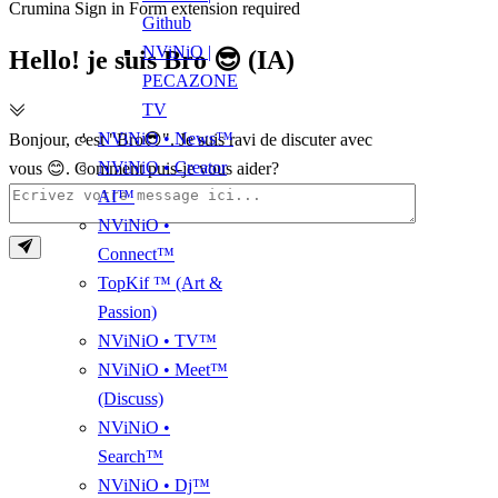
Crumina Sign in Form extension required
Github
NViNiO |
Hello! je suis Bro 😎 (IA)
PECAZONE
TV
NViNiO • News™
Bonjour, c'est "Bro😎". Je suis ravi de discuter avec
NViNiO • Creator
vous 😊. Comment puis-je vous aider?
AI™
NViNiO •
Connect™
TopKif ™ (Art &
Passion)
NViNiO • TV™
NViNiO • Meet™
(Discuss)
NViNiO •
Search™
NViNiO • Dj™