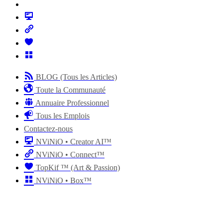
BLOG (Tous les Articles)
Toute la Communauté
Annuaire Professionnel
Tous les Emplois
Contactez-nous
NViNiO • Creator AI™
NViNiO • Connect™
TopKif ™ (Art & Passion)
NViNiO • Box™