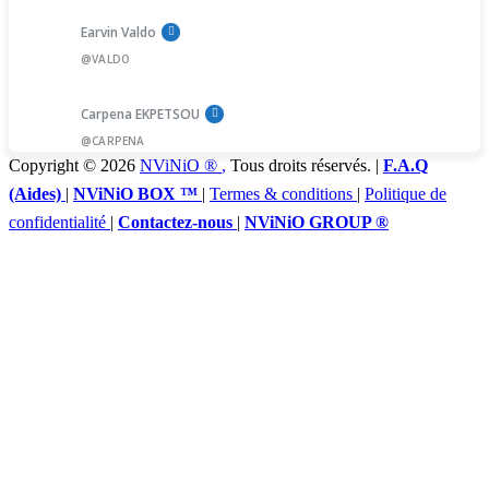
Earvin Valdo
@VALDO
Carpena EKPETSOU
@CARPENA
Copyright © 2026
NViNiO ®
,
Tous droits réservés. |
F.A.Q
(Aides)
|
NViNiO BOX ™
|
Termes & conditions
|
Politique de
confidentialité
|
Contactez-nous
|
NViNiO GROUP ®