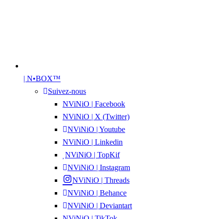
| N•BOX™
Suivez-nous
NViNiO | Facebook
NViNiO | X (Twitter)
NViNiO | Youtube
NViNiO | Linkedin
NViNiO | TopKif
NViNiO | Instagram
NViNiO | Threads
NViNiO | Behance
NViNiO | Deviantart
NViNiO | TikTok