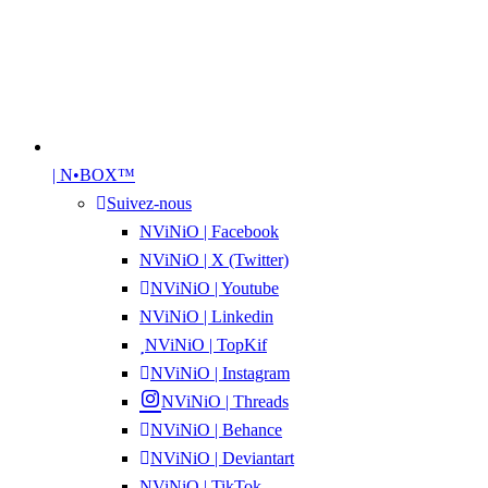
| N•BOX™
Suivez-nous
NViNiO | Facebook
NViNiO | X (Twitter)
NViNiO | Youtube
NViNiO | Linkedin
NViNiO | TopKif
NViNiO | Instagram
NViNiO | Threads
NViNiO | Behance
NViNiO | Deviantart
NViNiO | TikTok