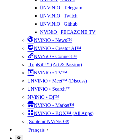
NViNiO | Telegram
NViNiO | Twitch
NViNiO | Github
NViNiO | PECAZONE TV
NViNiO • News™
NViNiO • Creator AI™
NViNiO • Connect™
TopKif ™ (Art & Passion)
NViNiO • TV™
NViNiO • Meet™ (Discuss)
NViNiO • Search™
NViNiO • Dj™
NViNiO • Market™
NViNiO • BOX™ (All Apps)
Soutenir NViNiO ®
Français
▼