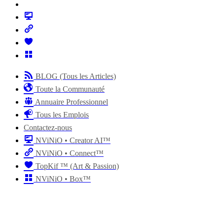
BLOG (Tous les Articles)
Toute la Communauté
Annuaire Professionnel
Tous les Emplois
Contactez-nous
NViNiO • Creator AI™
NViNiO • Connect™
TopKif ™ (Art & Passion)
NViNiO • Box™