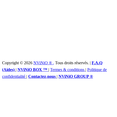
Copyright © 2026
NViNiO ®
,
Tous droits réservés. |
F.A.Q
(Aides)
|
NViNiO BOX ™
|
Termes & conditions
|
Politique de
confidentialité
|
Contactez-nous
|
NViNiO GROUP ®