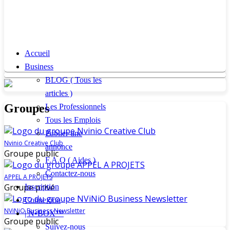
Accueil
Business
BLOG ( Tous les
articles )
Groupes
Les Professionnels
Tous les Emplois
Publier une
Nvinio Creative Club
annonce
Groupe public
F.A.Q ( Aides )
Contactez-nous
APPEL A PROJETS
Groupe privé
Inscription
Connexion
NViNiO Business Newsletter
| N•BOX™
Groupe public
Suivez-nous