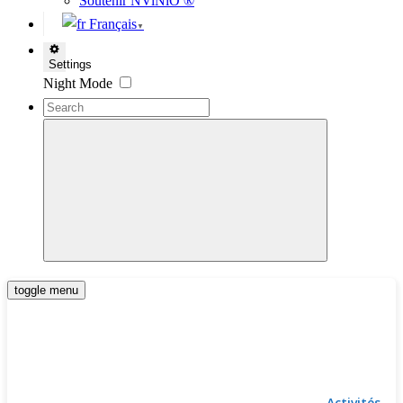
Soutenir NViNiO ®
Français
▼
Settings
Night Mode
toggle menu
Activités