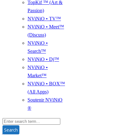
TopKif ™ (Art &
Passion)
NViNiO • TV™
NViNiO • Meet™
(Discuss)
NViNiO •
Search™
NViNiO • Dj™
NViNiO •
Market™
NViNiO • BOX™
(All Apps)
Soutenir NViNiO
®