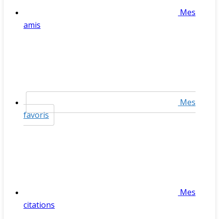
Mes
amis
Mes
favoris
Mes
citations