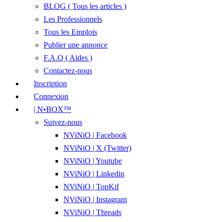
BLOG ( Tous les articles )
Les Professionnels
Tous les Emplois
Publier une annonce
F.A.Q ( Aides )
Contactez-nous
Inscription
Connexion
| N•BOX™
Suivez-nous
NViNiO | Facebook
NViNiO | X (Twitter)
NViNiO | Youtube
NViNiO | Linkedin
NViNiO | TopKif
NViNiO | Instagram
NViNiO | Threads