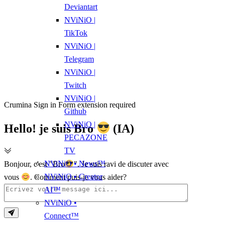
Deviantart
NViNiO |
TikTok
NViNiO |
Telegram
NViNiO |
Twitch
NViNiO |
Crumina Sign in Form extension required
Github
NViNiO |
Hello! je suis Bro
(IA)
PECAZONE
TV
NViNiO • News™
Bonjour, c'est "Bro
". Je suis ravi de discuter avec
NViNiO • Creator
vous
. Comment puis-je vous aider?
AI™
NViNiO •
Connect™