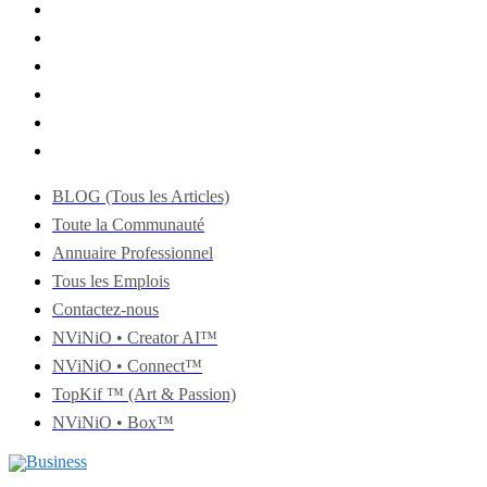
BLOG (Tous les Articles)
Toute la Communauté
Annuaire Professionnel
Tous les Emplois
Contactez-nous
NViNiO • Creator AI™
NViNiO • Connect™
TopKif ™ (Art & Passion)
NViNiO • Box™