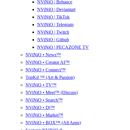
NViNiO | Behance
NViNiO | Deviantart
NViNiO | TikTok
NViNiO | Telegram
NViNiO | Twitch
NViNiO | Github
NViNiO | PECAZONE TV
NViNiO • News™
NViNiO • Creator AI™
NViNiO • Connect™
TopKif ™ (Art & Passion)
NViNiO • TV™
NViNiO • Meet™ (Discuss)
NViNiO • Search™
NViNiO • Dj™
NViNiO • Market™
NViNiO • BOX™ (All Apps)