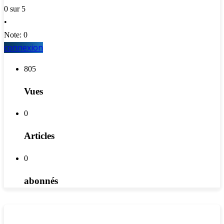
0 sur 5
•
Note: 0
connexion
805
Vues
0
Articles
0
abonnés