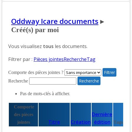
Oddway Icare documents
▸
Créé(s) par moi
Vous visualisez
tous
les documents.
Filtrer par :
Pièces jointes
Recherche
Tag
Comporte des pièces jointes ?
Recherche
Pas de mots-clés à afficher.
Comporte
Dernière
des pièces
Titre
Création
édition
jointes
Tags