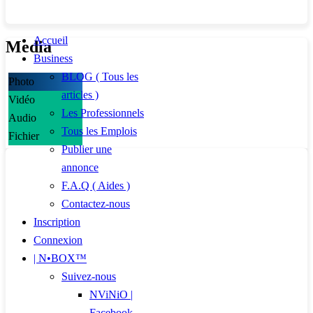
Accueil
Media
Business
BLOG ( Tous les
Photo
articles )
Vidéo
Les Professionnels
Audio
Tous les Emplois
Fichier
Publier une
annonce
F.A.Q ( Aides )
Contactez-nous
Inscription
Connexion
| N•BOX™
Suivez-nous
NViNiO |
Facebook