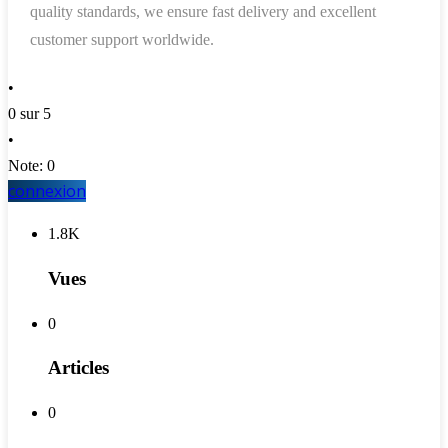
quality standards, we ensure fast delivery and excellent
customer support worldwide.
•
0 sur 5
•
Note: 0
connexion
1.8K
Vues
0
Articles
0