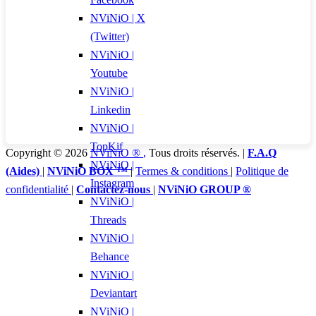
NViNiO | X
(Twitter)
NViNiO |
Youtube
NViNiO |
Linkedin
NViNiO |
TopKif
Copyright © 2026
NViNiO ®
,
Tous droits réservés. |
F.A.Q
NViNiO |
(Aides)
|
NViNiO BOX ™
|
Termes & conditions
|
Politique de
Instagram
confidentialité
|
Contactez-nous
|
NViNiO GROUP ®
NViNiO |
Threads
NViNiO |
Behance
NViNiO |
Deviantart
NViNiO |