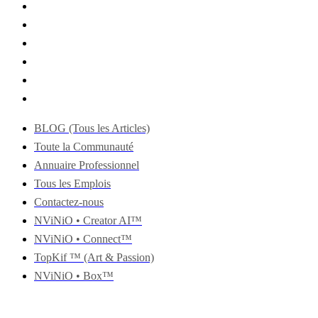
BLOG (Tous les Articles)
Toute la Communauté
Annuaire Professionnel
Tous les Emplois
Contactez-nous
NViNiO • Creator AI™
NViNiO • Connect™
TopKif ™ (Art & Passion)
NViNiO • Box™