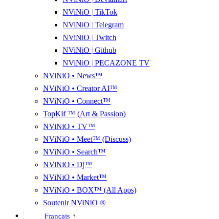
NViNiO | TikTok
NViNiO | Telegram
NViNiO | Twitch
NViNiO | Github
NViNiO | PECAZONE TV
NViNiO • News™
NViNiO • Creator AI™
NViNiO • Connect™
TopKif ™ (Art & Passion)
NViNiO • TV™
NViNiO • Meet™ (Discuss)
NViNiO • Search™
NViNiO • Dj™
NViNiO • Market™
NViNiO • BOX™ (All Apps)
Soutenir NViNiO ®
Français
▼