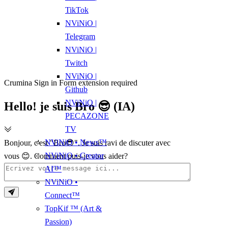
TikTok
NViNiO |
Telegram
NViNiO |
Twitch
NViNiO |
Crumina Sign in Form extension required
Github
NViNiO |
Hello! je suis Bro 😎 (IA)
PECAZONE
TV
NViNiO • News™
Bonjour, c'est "Bro😎". Je suis ravi de discuter avec
NViNiO • Creator
vous 😊. Comment puis-je vous aider?
AI™
NViNiO •
Connect™
TopKif ™ (Art &
Passion)