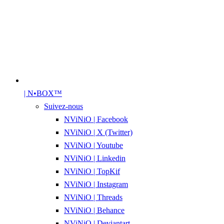
| N•BOX™
Suivez-nous
NViNiO | Facebook
NViNiO | X (Twitter)
NViNiO | Youtube
NViNiO | Linkedin
NViNiO | TopKif
NViNiO | Instagram
NViNiO | Threads
NViNiO | Behance
NViNiO | Deviantart