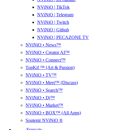
NViNiO | TikTok
NViNiO | Telegram
NViNiO | Twitch
NViNiO | Github
NViNiO | PECAZONE TV
NViNiO • News™
NViNiO • Creator AI™
NViNiO • Connect™
TopKif ™ (Art & Passion)
NViNiO • TV™
NViNiO • Meet™ (Discuss)
NViNiO • Search™
NViNiO • Dj™
NViNiO • Market™
NViNiO • BOX™ (All Apps)
Soutenir NViNiO ®
Français