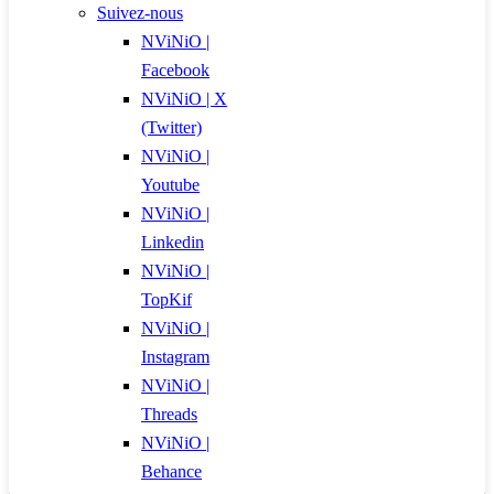
Suivez-nous
NViNiO |
Facebook
NViNiO | X
(Twitter)
NViNiO |
Youtube
NViNiO |
Linkedin
NViNiO |
TopKif
NViNiO |
Instagram
NViNiO |
Threads
NViNiO |
Behance