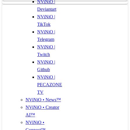
NViNiO |
Deviantart
NViNiO |
TikTok
NViNiO |
Telegram
NViNiO |
Twitch
NViNiO |
Github
NViNiO |
PECAZONE
TV
NViNiO • News™
NViNiO • Creator
AI™
NViNiO •
Connect™