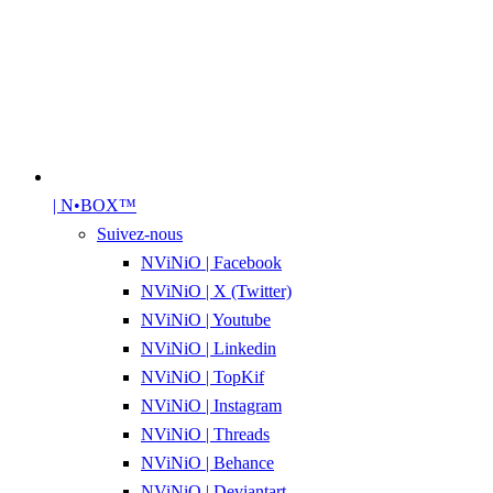
| N•BOX™
Suivez-nous
NViNiO | Facebook
NViNiO | X (Twitter)
NViNiO | Youtube
NViNiO | Linkedin
NViNiO | TopKif
NViNiO | Instagram
NViNiO | Threads
NViNiO | Behance
NViNiO | Deviantart