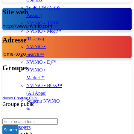
TopKif ™ (Art &
Site web
Passion)
NViNiO • TV™
http://www.nvinio.com
NViNiO • Meet™
Adresse
(Discuss)
NViNiO •
lome-togo
Search™
NViNiO • Dj™
Groupes
NViNiO •
Market™
NViNiO • BOX™
(All Apps)
Nvinio Creative Club
Soutenir NViNiO
Groupe public
®
APPEL A PROJETS
Groupe privé