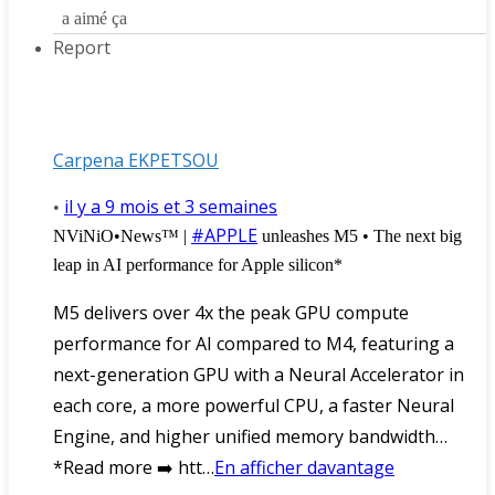
a aimé ça
Report
Carpena EKPETSOU
il y a 9 mois et 3 semaines
•
#APPLE
NViNiO•News™ |
unleashes M5 • The next big
leap in AI performance for Apple silicon*
M5 delivers over 4x the peak GPU compute
performance for AI compared to M4, featuring a
next-generation GPU with a Neural Accelerator in
each core, a more powerful CPU, a faster Neural
Engine, and higher unified memory bandwidth…
*Read more ➡️ htt…
En afficher davantage