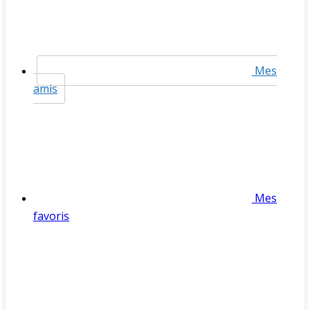
Mes
amis
Mes
favoris