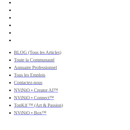
BLOG (Tous les Articles)
Toute la Communauté
Annuaire Professionnel
Tous les Emplois
Contactez-nous
NViNiO • Creator AI™
NViNiO • Connect™
TopKif ™ (Art & Passion)
NViNiO • Box™