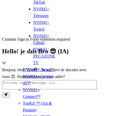
TikTok
NViNiO |
Telegram
NViNiO |
Twitch
NViNiO |
Crumina Sign in Form extension required
Github
NViNiO |
Hello! je suis Bro 😎 (IA)
PECAZONE
TV
NViNiO • News™
Bonjour, c'est "Bro😎". Je suis ravi de discuter avec
NViNiO • Creator
vous 😊. Comment puis-je vous aider?
AI™
NViNiO •
Connect™
TopKif ™ (Art &
Passion)