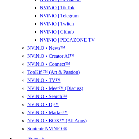
NViNiO | TikTok
NViNiO | Telegram
NViNiO | Twitch
NViNiO | Github
NViNiO | PECAZONE TV
NViNiO • News™
NViNiO • Creator AI™
NViNiO • Connect™
TopKif ™ (Art & Passion)
NViNiO • TV™
NViNiO • Meet™ (Discuss)
NViNiO • Search™
NViNiO • Dj™
NViNiO • Market™
NViNiO • BOX™ (All Apps)
Soutenir NViNiO ®
Français