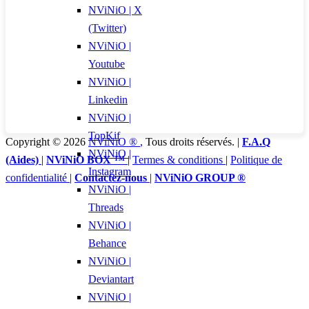
NViNiO | X
(Twitter)
NViNiO |
Youtube
NViNiO |
Linkedin
NViNiO |
TopKif
Copyright © 2026
NViNiO ®
,
Tous droits réservés. |
F.A.Q
NViNiO |
(Aides)
|
NViNiO BOX ™
|
Termes & conditions
|
Politique de
Instagram
confidentialité
|
Contactez-nous
|
NViNiO GROUP ®
NViNiO |
Threads
NViNiO |
Behance
NViNiO |
Deviantart
NViNiO |