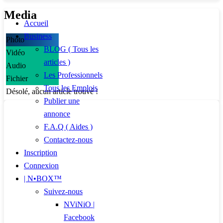
Media
Accueil
Business
Photo
BLOG ( Tous les
Vidéo
articles )
Audio
Les Professionnels
Fichier
Tous les Emplois
Désolé, aucun article trouvé !
Publier une
annonce
F.A.Q ( Aides )
Contactez-nous
Inscription
Connexion
| N•BOX™
Suivez-nous
NViNiO |
Facebook