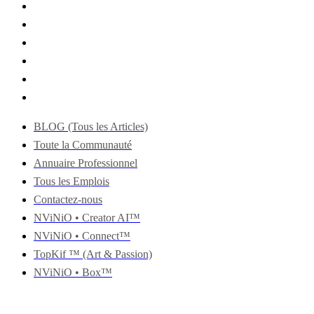
BLOG (Tous les Articles)
Toute la Communauté
Annuaire Professionnel
Tous les Emplois
Contactez-nous
NViNiO • Creator AI™
NViNiO • Connect™
TopKif ™ (Art & Passion)
NViNiO • Box™