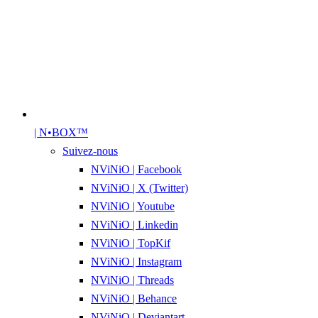
| N•BOX™
Suivez-nous
NViNiO | Facebook
NViNiO | X (Twitter)
NViNiO | Youtube
NViNiO | Linkedin
NViNiO | TopKif
NViNiO | Instagram
NViNiO | Threads
NViNiO | Behance
NViNiO | Deviantart