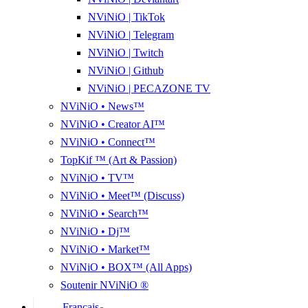
NViNiO | TikTok
NViNiO | Telegram
NViNiO | Twitch
NViNiO | Github
NViNiO | PECAZONE TV
NViNiO • News™
NViNiO • Creator AI™
NViNiO • Connect™
TopKif ™ (Art & Passion)
NViNiO • TV™
NViNiO • Meet™ (Discuss)
NViNiO • Search™
NViNiO • Dj™
NViNiO • Market™
NViNiO • BOX™ (All Apps)
Soutenir NViNiO ®
Français