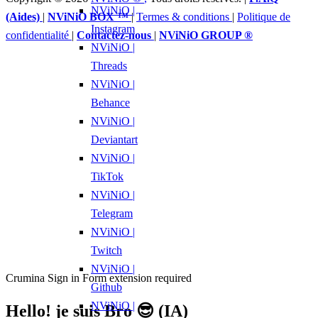
NViNiO |
(Aides)
|
NViNiO BOX ™
|
Termes & conditions
|
Politique de
Instagram
confidentialité
|
Contactez-nous
|
NViNiO GROUP ®
NViNiO |
Threads
NViNiO |
Behance
NViNiO |
Deviantart
NViNiO |
TikTok
NViNiO |
Telegram
NViNiO |
Twitch
NViNiO |
Crumina Sign in Form extension required
Github
NViNiO |
Hello! je suis Bro 😎 (IA)