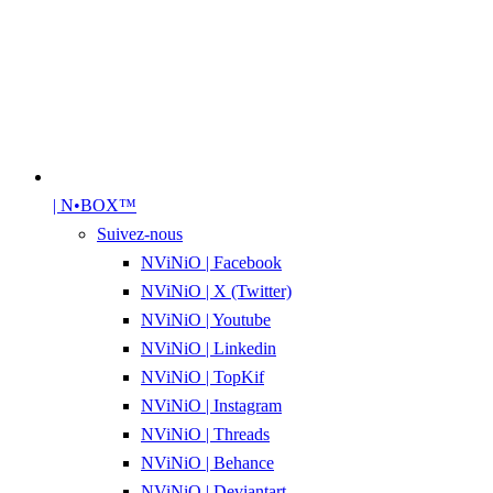
| N•BOX™
Suivez-nous
NViNiO | Facebook
NViNiO | X (Twitter)
NViNiO | Youtube
NViNiO | Linkedin
NViNiO | TopKif
NViNiO | Instagram
NViNiO | Threads
NViNiO | Behance
NViNiO | Deviantart