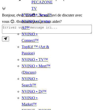
PECAZONE
TV
NViNiO • News™
Bonjour, c'est "Bro😎". Je suis ravi de discuter avec
NViNiO • Creator
vous 😊. Comment puis-je vous aider?
AI™
NViNiO •
Connect™
TopKif ™ (Art &
Passion)
NViNiO • TV™
NViNiO • Meet™
(Discuss)
NViNiO •
Search™
NViNiO • Dj™
NViNiO •
Market™