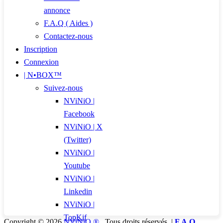
annonce
F.A.Q ( Aides )
Contactez-nous
Inscription
Connexion
| N•BOX™
Suivez-nous
NViNiO |
Facebook
NViNiO | X
(Twitter)
NViNiO |
Youtube
NViNiO |
Linkedin
NViNiO |
TopKif
Copyright © 2026
NViNiO ®
,
Tous droits réservés. |
F.A.Q