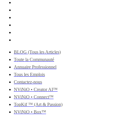
BLOG (Tous les Articles)
Toute la Communauté
Annuaire Professionnel
Tous les Emplois
Contactez-nous
NViNiO • Creator AI™
NViNiO • Connect™
TopKif ™ (Art & Passion)
NViNiO • Box™