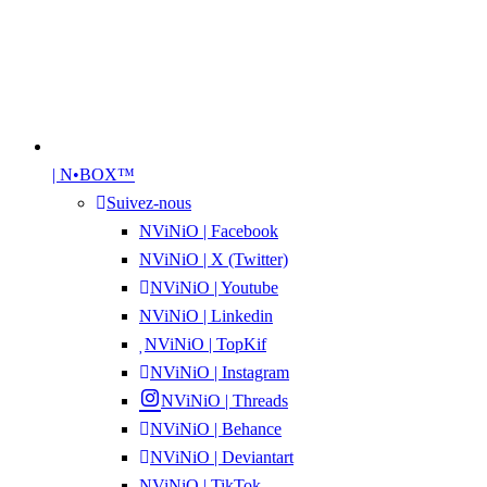
| N•BOX™
Suivez-nous
NViNiO | Facebook
NViNiO | X (Twitter)
NViNiO | Youtube
NViNiO | Linkedin
NViNiO | TopKif
NViNiO | Instagram
NViNiO | Threads
NViNiO | Behance
NViNiO | Deviantart
NViNiO | TikTok