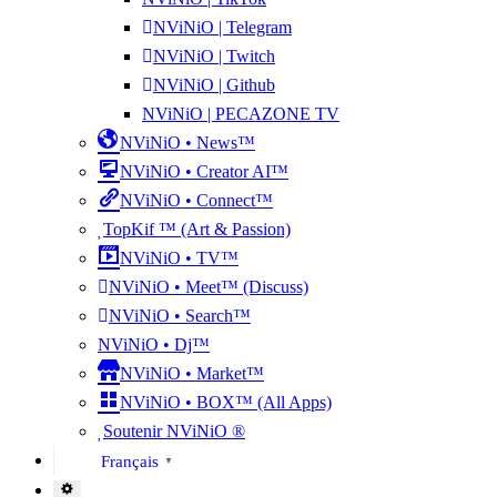
NViNiO | Telegram
NViNiO | Twitch
NViNiO | Github
NViNiO | PECAZONE TV
NViNiO • News™
NViNiO • Creator AI™
NViNiO • Connect™
TopKif ™ (Art & Passion)
NViNiO • TV™
NViNiO • Meet™ (Discuss)
NViNiO • Search™
NViNiO • Dj™
NViNiO • Market™
NViNiO • BOX™ (All Apps)
Soutenir NViNiO ®
Français
▼