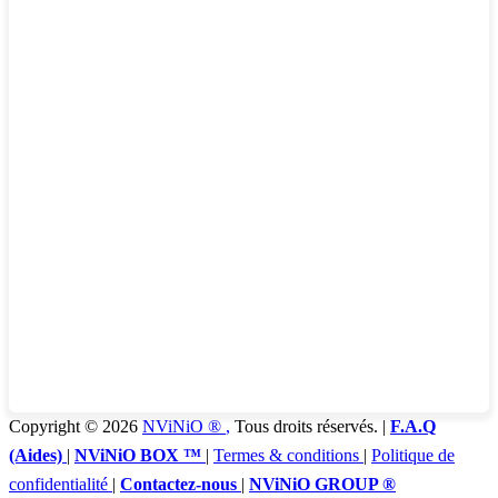
Copyright © 2026
NViNiO ®
,
Tous droits réservés. |
F.A.Q
(Aides)
|
NViNiO BOX ™
|
Termes & conditions
|
Politique de
confidentialité
|
Contactez-nous
|
NViNiO GROUP ®