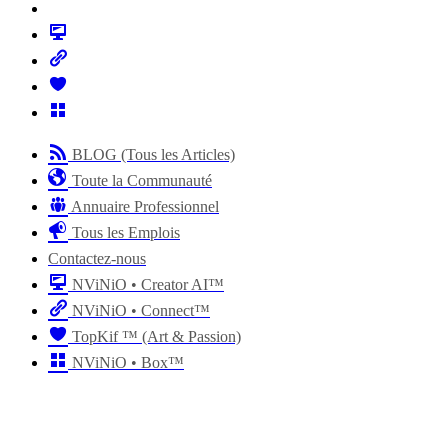
BLOG (Tous les Articles)
Toute la Communauté
Annuaire Professionnel
Tous les Emplois
Contactez-nous
NViNiO • Creator AI™
NViNiO • Connect™
TopKif ™ (Art & Passion)
NViNiO • Box™