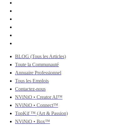
BLOG (Tous les Articles)
Toute la Communauté
Annuaire Professionnel
Tous les Emplois
Contactez-nous
NViNiO • Creator AI™
NViNiO • Connect™
TopKif ™ (Art & Passion)
NViNiO • Box™