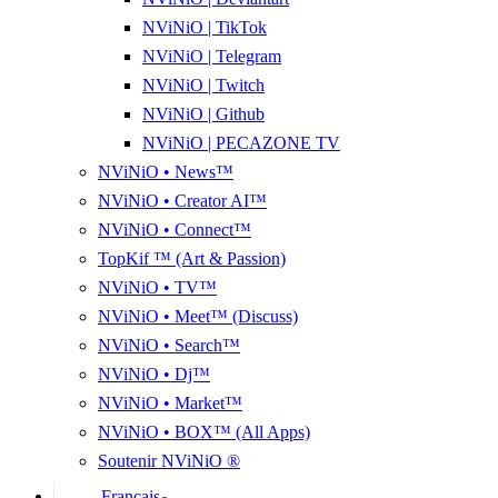
NViNiO | TikTok
NViNiO | Telegram
NViNiO | Twitch
NViNiO | Github
NViNiO | PECAZONE TV
NViNiO • News™
NViNiO • Creator AI™
NViNiO • Connect™
TopKif ™ (Art & Passion)
NViNiO • TV™
NViNiO • Meet™ (Discuss)
NViNiO • Search™
NViNiO • Dj™
NViNiO • Market™
NViNiO • BOX™ (All Apps)
Soutenir NViNiO ®
Français