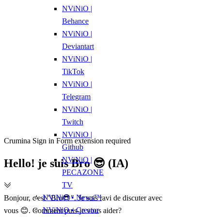
NViNiO |
Behance
NViNiO |
Deviantart
NViNiO |
TikTok
NViNiO |
Telegram
NViNiO |
Twitch
NViNiO |
Crumina Sign in Form extension required
Github
NViNiO |
Hello! je suis Bro 😎 (IA)
PECAZONE
TV
NViNiO • News™
Bonjour, c'est "Bro😎". Je suis ravi de discuter avec
NViNiO • Creator
vous 😊. Comment puis-je vous aider?