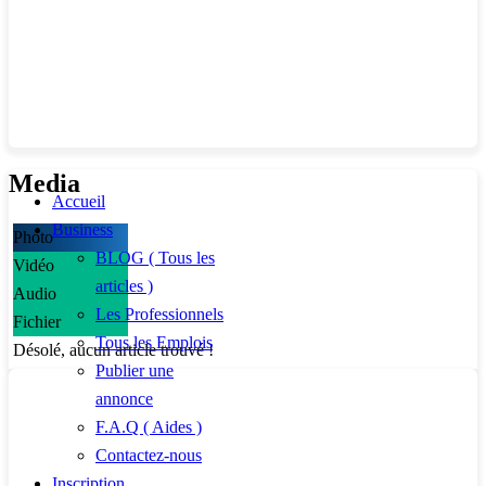
Media
Accueil
Business
Photo
BLOG ( Tous les
Vidéo
articles )
Audio
Les Professionnels
Fichier
Tous les Emplois
Désolé, aucun article trouvé !
Publier une
annonce
F.A.Q ( Aides )
Contactez-nous
Inscription