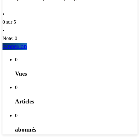
•
0 sur 5
•
Note: 0
connexion
0
Vues
0
Articles
0
abonnés