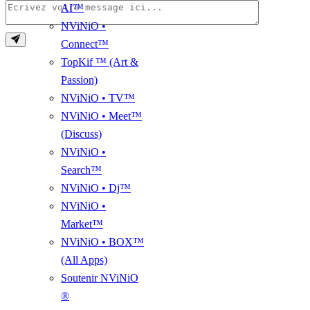
AI™
NViNiO •
Connect™
TopKif ™ (Art &
Passion)
NViNiO • TV™
NViNiO • Meet™
(Discuss)
NViNiO •
Search™
NViNiO • Dj™
NViNiO •
Market™
NViNiO • BOX™
(All Apps)
Soutenir NViNiO
®