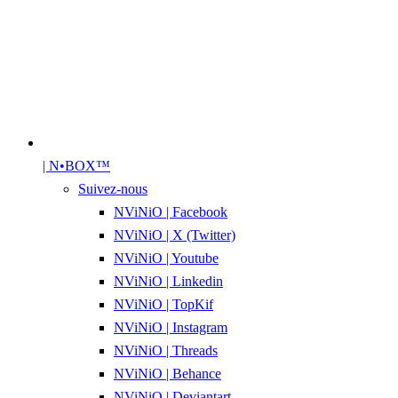
| N•BOX™
Suivez-nous
NViNiO | Facebook
NViNiO | X (Twitter)
NViNiO | Youtube
NViNiO | Linkedin
NViNiO | TopKif
NViNiO | Instagram
NViNiO | Threads
NViNiO | Behance
NViNiO | Deviantart