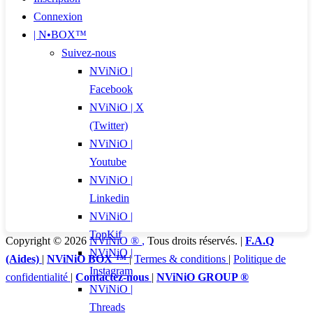
Connexion
| N•BOX™
Suivez-nous
NViNiO |
Facebook
NViNiO | X
(Twitter)
NViNiO |
Youtube
NViNiO |
Linkedin
NViNiO |
TopKif
Copyright © 2026
NViNiO ®
,
Tous droits réservés. |
F.A.Q
NViNiO |
(Aides)
|
NViNiO BOX ™
|
Termes & conditions
|
Politique de
Instagram
confidentialité
|
Contactez-nous
|
NViNiO GROUP ®
NViNiO |
Threads