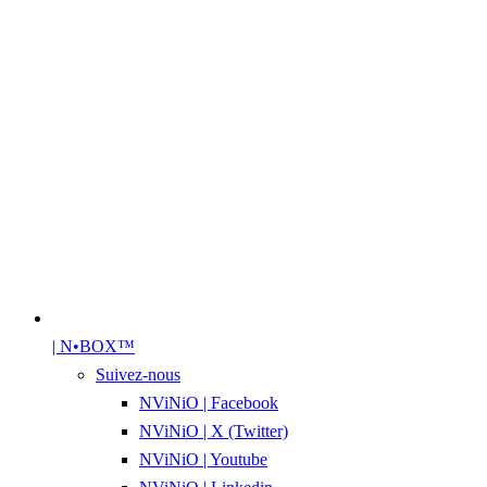
| N•BOX™
Suivez-nous
NViNiO | Facebook
NViNiO | X (Twitter)
NViNiO | Youtube