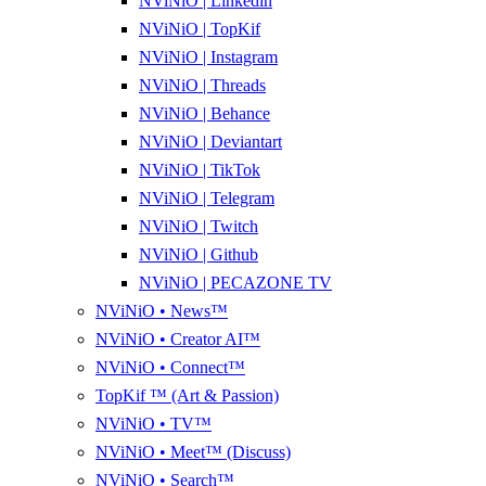
NViNiO | Linkedin
NViNiO | TopKif
NViNiO | Instagram
NViNiO | Threads
NViNiO | Behance
NViNiO | Deviantart
NViNiO | TikTok
NViNiO | Telegram
NViNiO | Twitch
NViNiO | Github
NViNiO | PECAZONE TV
NViNiO • News™
NViNiO • Creator AI™
NViNiO • Connect™
TopKif ™ (Art & Passion)
NViNiO • TV™
NViNiO • Meet™ (Discuss)
NViNiO • Search™