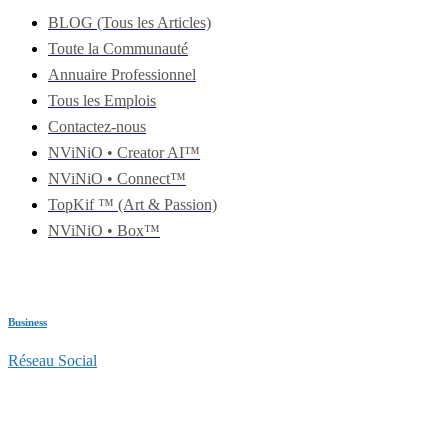
BLOG (Tous les Articles)
Toute la Communauté
Annuaire Professionnel
Tous les Emplois
Contactez-nous
NViNiO • Creator AI™
NViNiO • Connect™
TopKif ™ (Art & Passion)
NViNiO • Box™
Business
Réseau Social