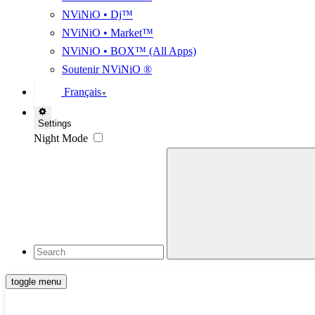
NViNiO • Dj™
NViNiO • Market™
NViNiO • BOX™ (All Apps)
Soutenir NViNiO ®
Français
▼
Settings
Night Mode
toggle menu