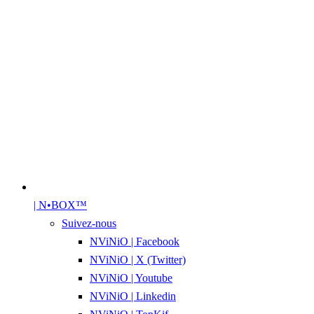
| N•BOX™
Suivez-nous
NViNiO | Facebook
NViNiO | X (Twitter)
NViNiO | Youtube
NViNiO | Linkedin