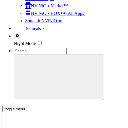
NViNiO • Market™
NViNiO • BOX™ (All Apps)
Soutenir NViNiO ®
Français
▼
Settings
Night Mode
toggle menu