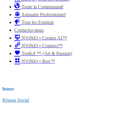
Toute la Communauté
Annuaire Professionnel
Tous les Emplois
Contactez-nous
NViNiO • Creator AI™
NViNiO • Connect™
TopKif ™ (Art & Passion)
NViNiO • Box™
Business
Réseau Social