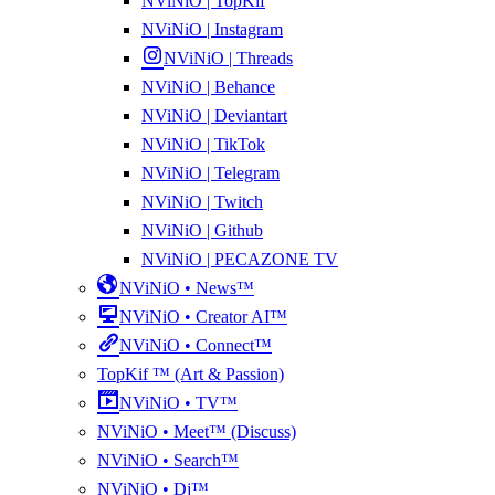
NViNiO | TopKif
NViNiO | Instagram
NViNiO | Threads
NViNiO | Behance
NViNiO | Deviantart
NViNiO | TikTok
NViNiO | Telegram
NViNiO | Twitch
NViNiO | Github
NViNiO | PECAZONE TV
NViNiO • News™
NViNiO • Creator AI™
NViNiO • Connect™
TopKif ™ (Art & Passion)
NViNiO • TV™
NViNiO • Meet™ (Discuss)
NViNiO • Search™
NViNiO • Dj™