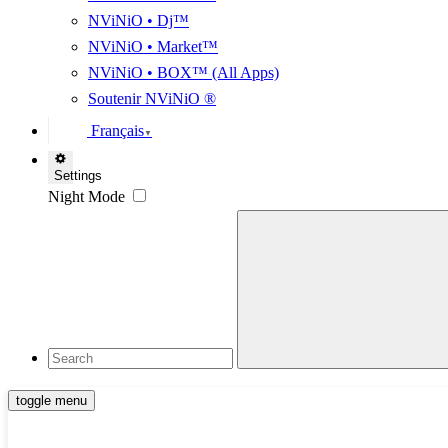
NViNiO • Dj™
NViNiO • Market™
NViNiO • BOX™ (All Apps)
Soutenir NViNiO ®
Français
▼
Settings
Night Mode
toggle menu