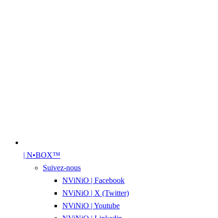
| N•BOX™
Suivez-nous
NViNiO | Facebook
NViNiO | X (Twitter)
NViNiO | Youtube