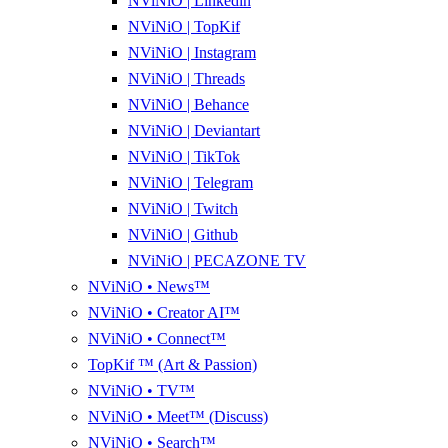
NViNiO | Linkedin
NViNiO | TopKif
NViNiO | Instagram
NViNiO | Threads
NViNiO | Behance
NViNiO | Deviantart
NViNiO | TikTok
NViNiO | Telegram
NViNiO | Twitch
NViNiO | Github
NViNiO | PECAZONE TV
NViNiO • News™
NViNiO • Creator AI™
NViNiO • Connect™
TopKif ™ (Art & Passion)
NViNiO • TV™
NViNiO • Meet™ (Discuss)
NViNiO • Search™