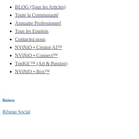
BLOG (Tous les Articles)
Toute la Communauté
Annuaire Professionnel
Tous les Emplois
Contactez-nous
NViNiO • Creator AI™
NViNiO • Connect™
TopKif ™ (Art & Passion)
NViNiO • Box™
Business
Réseau Social