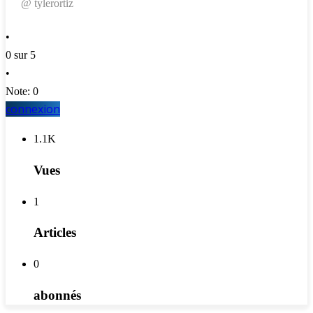
@ tylerortiz
•
0 sur 5
•
Note: 0
connexion
1.1K
Vues
1
Articles
0
abonnés