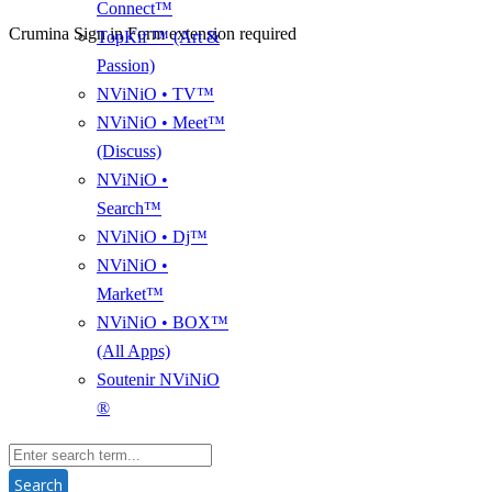
Connect™
Crumina Sign in Form extension required
TopKif ™ (Art &
Passion)
NViNiO • TV™
NViNiO • Meet™
(Discuss)
NViNiO •
Search™
NViNiO • Dj™
NViNiO •
Market™
NViNiO • BOX™
(All Apps)
Soutenir NViNiO
®