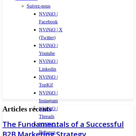
Suivez-nous
NViNiO |
Facebook
NViNiO | X
(Twitter)
NViNiO |
Youtube
NViNiO |
Linkedin
NViNiO |
TopKif
NViNiO |
Instagram
Articles récents
NViNiO |
Threads
The Fundamentals of a Successful
NViNiO |
B2B Marketing Strategy
Behance