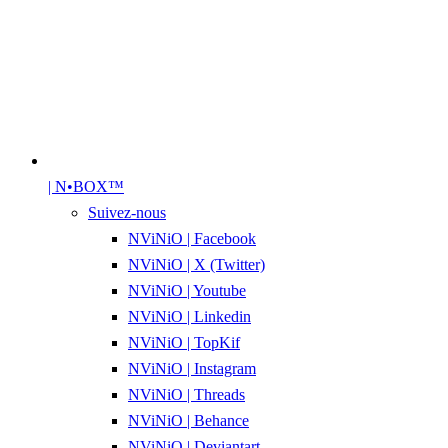
| N•BOX™
Suivez-nous
NViNiO | Facebook
NViNiO | X (Twitter)
NViNiO | Youtube
NViNiO | Linkedin
NViNiO | TopKif
NViNiO | Instagram
NViNiO | Threads
NViNiO | Behance
NViNiO | Deviantart