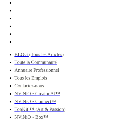
BLOG (Tous les Articles)
Toute la Communauté
Annuaire Professionnel
Tous les Emplois
Contactez-nous
NViNiO • Creator AI™
NViNiO • Connect™
TopKif ™ (Art & Passion)
NViNiO • Box™