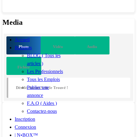
Media
Accueil
Photo
Vidéo
Audio
Business
BLOG ( Tous les
articles )
Fichier
Les Professionnels
Tous les Emplois
Publier une
Désolé, Aucun Article Trouvé !
annonce
F.A.Q ( Aides )
Contactez-nous
Inscription
Connexion
| N•BOX™