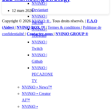
NViNiO |
Deviantart
12 mars 2026
NViNiO |
Copyright © 2026
NViNiO ®
,
Tous droits réservés. |
F.A.Q
TikTok
(Aides)
|
NViNiO BOX ™
|
Termes & conditions
|
Politique de
NViNiO |
confidentialité
|
Contactez-nous
|
NViNiO GROUP ®
Telegram
NViNiO |
Twitch
NViNiO |
Github
NViNiO |
PECAZONE
TV
NViNiO • News™
NViNiO • Creator
AI™
NViNiO •