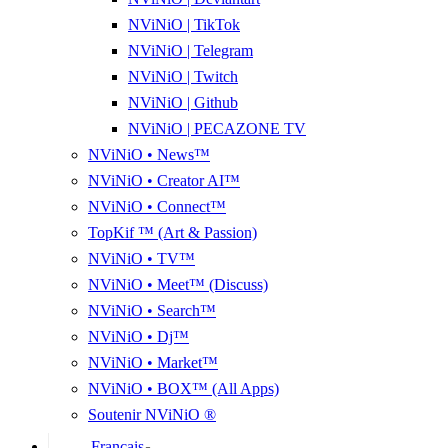
NViNiO | TikTok
NViNiO | Telegram
NViNiO | Twitch
NViNiO | Github
NViNiO | PECAZONE TV
NViNiO • News™
NViNiO • Creator AI™
NViNiO • Connect™
TopKif ™ (Art & Passion)
NViNiO • TV™
NViNiO • Meet™ (Discuss)
NViNiO • Search™
NViNiO • Dj™
NViNiO • Market™
NViNiO • BOX™ (All Apps)
Soutenir NViNiO ®
Français