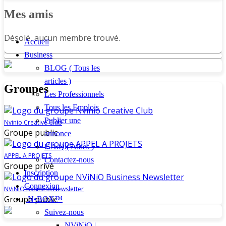
Mes amis
Désolé, aucun membre trouvé.
Accueil
Business
BLOG ( Tous les
articles )
Groupes
Les Professionnels
Tous les Emplois
Publier une
Nvinio Creative Club
Groupe public
annonce
F.A.Q ( Aides )
APPEL A PROJETS
Contactez-nous
Groupe privé
Inscription
Connexion
NViNiO Business Newsletter
Groupe public
| N•BOX™
Suivez-nous
NViNiO |