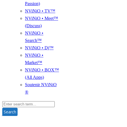
Passion)
NViNiO • TV™
NViNiO • Meet™
(Discuss)
NViNiO •
Search™
NViNiO • Dj™
NViNiO •
Market™
NViNiO • BOX™
(All Apps)
Soutenir NViNiO
®