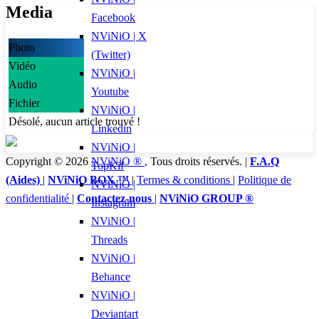
Media
Facebook
NViNiO | X
Photo
(Twitter)
Vidéo
NViNiO |
Audio
Youtube
Fichier
NViNiO |
Désolé, aucun article trouvé !
Linkedin
NViNiO |
Copyright © 2026
NViNiO ®
,
Tous droits réservés. |
F.A.Q
TopKif
(Aides)
|
NViNiO BOX ™
|
Termes & conditions
|
Politique de
NViNiO |
confidentialité
|
Contactez-nous
|
NViNiO GROUP ®
Instagram
NViNiO |
Threads
NViNiO |
Behance
NViNiO |
Deviantart