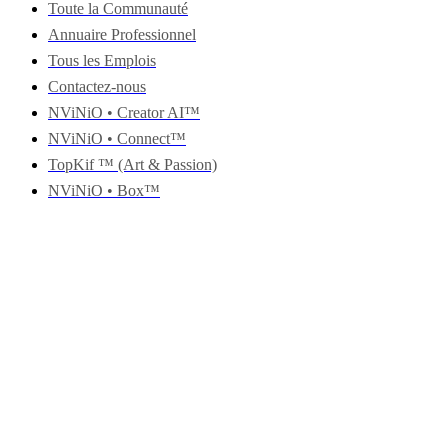
Toute la Communauté
Annuaire Professionnel
Tous les Emplois
Contactez-nous
NViNiO • Creator AI™
NViNiO • Connect™
TopKif ™ (Art & Passion)
NViNiO • Box™