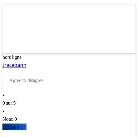
hors ligne
tracebann
Agree to disagree
•
0 sur 5
•
Note: 0
connexion