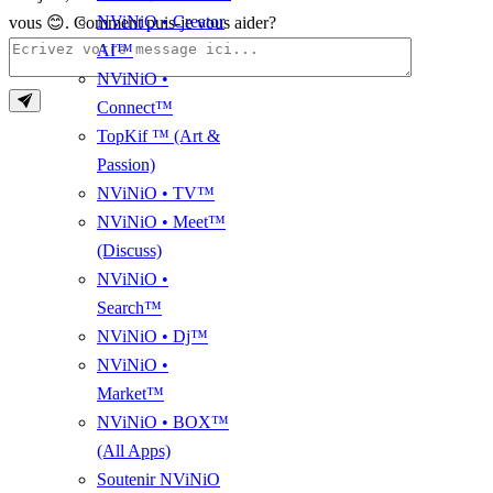
NViNiO • Creator
vous 😊. Comment puis-je vous aider?
AI™
NViNiO •
Connect™
TopKif ™ (Art &
Passion)
NViNiO • TV™
NViNiO • Meet™
(Discuss)
NViNiO •
Search™
NViNiO • Dj™
NViNiO •
Market™
NViNiO • BOX™
(All Apps)
Soutenir NViNiO