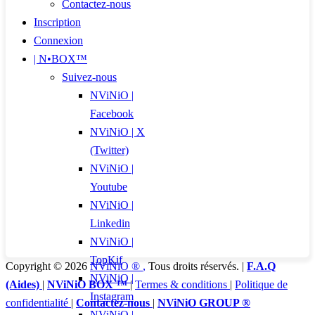
Contactez-nous
Inscription
Connexion
| N•BOX™
Suivez-nous
NViNiO |
Facebook
NViNiO | X
(Twitter)
NViNiO |
Youtube
NViNiO |
Linkedin
NViNiO |
TopKif
Copyright © 2026
NViNiO ®
,
Tous droits réservés. |
F.A.Q
NViNiO |
(Aides)
|
NViNiO BOX ™
|
Termes & conditions
|
Politique de
Instagram
confidentialité
|
Contactez-nous
|
NViNiO GROUP ®
NViNiO |