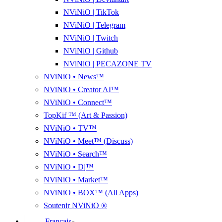
NViNiO | TikTok
NViNiO | Telegram
NViNiO | Twitch
NViNiO | Github
NViNiO | PECAZONE TV
NViNiO • News™
NViNiO • Creator AI™
NViNiO • Connect™
TopKif ™ (Art & Passion)
NViNiO • TV™
NViNiO • Meet™ (Discuss)
NViNiO • Search™
NViNiO • Dj™
NViNiO • Market™
NViNiO • BOX™ (All Apps)
Soutenir NViNiO ®
Français