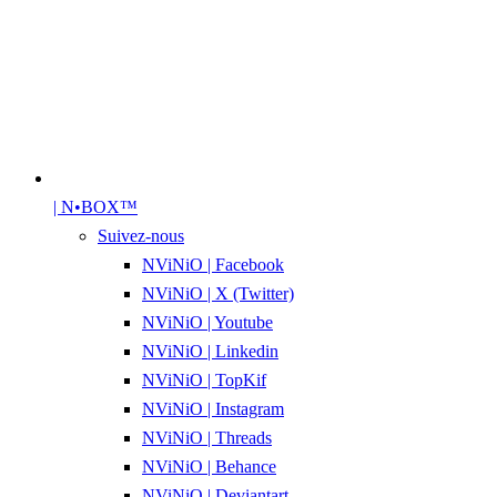
| N•BOX™
Suivez-nous
NViNiO | Facebook
NViNiO | X (Twitter)
NViNiO | Youtube
NViNiO | Linkedin
NViNiO | TopKif
NViNiO | Instagram
NViNiO | Threads
NViNiO | Behance
NViNiO | Deviantart