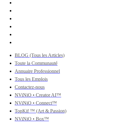
BLOG (Tous les Articles)
Toute la Communauté
Annuaire Professionnel
Tous les Emplois
Contactez-nous
NViNiO • Creator AI™
NViNiO • Connect™
TopKif ™ (Art & Passion)
NViNiO • Box™