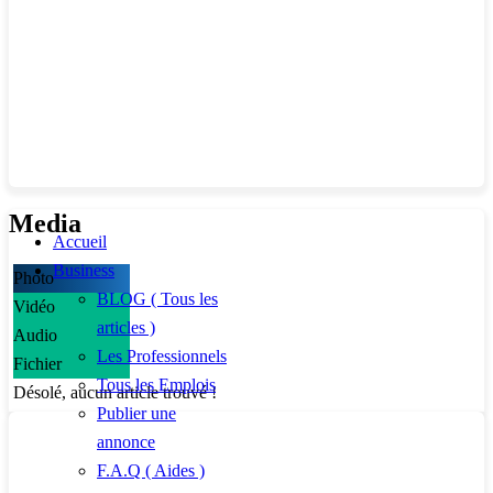
Media
Accueil
Business
Photo
BLOG ( Tous les
Vidéo
articles )
Audio
Les Professionnels
Fichier
Tous les Emplois
Désolé, aucun article trouvé !
Publier une
annonce
F.A.Q ( Aides )