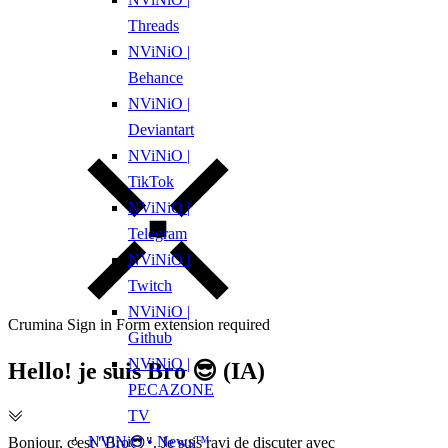
Threads
NViNiO |
Behance
NViNiO |
Deviantart
NViNiO |
TikTok
NViNiO |
Telegram
NViNiO |
Twitch
NViNiO |
Crumina Sign in Form extension required
Github
NViNiO |
Hello! je suis Bro 😎 (IA)
PECAZONE
TV
NViNiO • News™
Bonjour, c'est "Bro😎". Je suis ravi de discuter avec