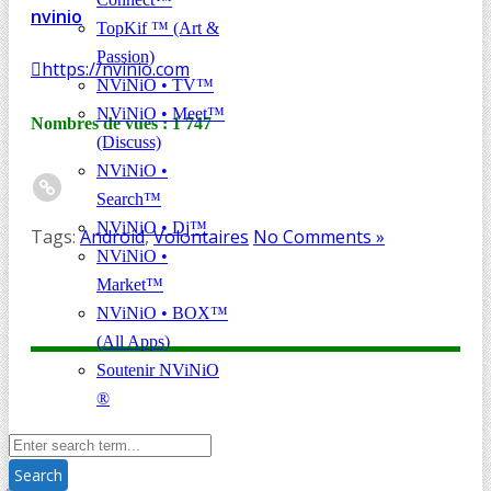
nvinio
TopKif ™ (Art &
Passion)
https://nvinio.com
NViNiO • TV™
NViNiO • Meet™
Nombres de vues :
1 747
(Discuss)
NViNiO •
Search™
NViNiO • Dj™
Tags:
Android
,
Volontaires
No Comments »
NViNiO •
Market™
NViNiO • BOX™
(All Apps)
Soutenir NViNiO
®