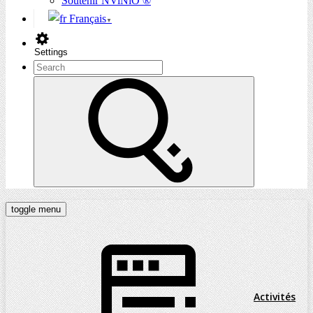
Soutenir NViNiO ®
Français
▼
Settings
toggle menu
Activités