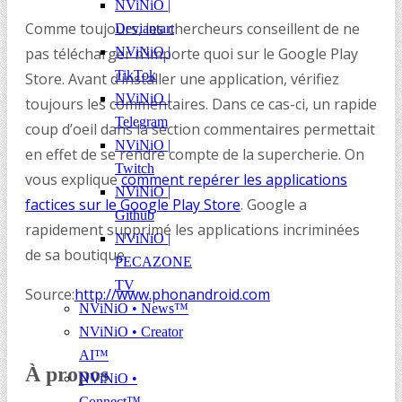
NViNiO |
Comme toujours, les chercheurs conseillent de ne
Deviantart
NViNiO |
pas télécharger n’importe quoi sur le Google Play
TikTok
Store. Avant d’installer une application, vérifiez
NViNiO |
toujours les commentaires. Dans ce cas-ci, un rapide
Telegram
coup d’oeil dans la section commentaires permettait
NViNiO |
en effet de se rendre compte de la supercherie. On
Twitch
vous explique
comment repérer les applications
NViNiO |
factices sur le Google Play Store
. Google a
Github
rapidement supprimé les applications incriminées
NViNiO |
de sa boutique.
PECAZONE
TV
Source:
http://www.phonandroid.com
NViNiO • News™
NViNiO • Creator
AI™
À propos
NViNiO •
Connect™