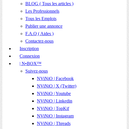
BLOG ( Tous les articles )
Les Professionnels
Tous les Emplois
Publier une annonce
F.A.Q ( Aides )
Contactez-nous
Inscription
Connexion
| N•BOX™
Suivez-nous
NViNiO | Facebook
NViNiO | X (Twitter)
NViNiO | Youtube
NViNiO | Linkedin
NViNiO | TopKif
NViNiO | Instagram
NViNiO | Threads