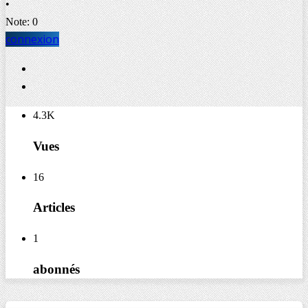
•
Note: 0
connexion
4.3K
Vues
16
Articles
1
abonnés