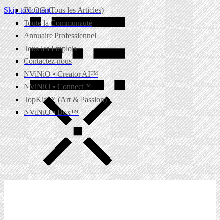
Skip to content
BLOG (Tous les Articles)
Toute la Communauté
Annuaire Professionnel
Tous les Emplois
Contactez-nous
NViNiO • Creator AI™
NViNiO • Connect™
TopKif ™ (Art & Passion)
NViNiO • Box™