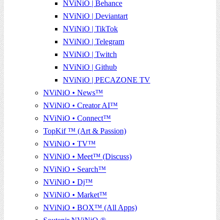
NViNiO | Behance
NViNiO | Deviantart
NViNiO | TikTok
NViNiO | Telegram
NViNiO | Twitch
NViNiO | Github
NViNiO | PECAZONE TV
NViNiO • News™
NViNiO • Creator AI™
NViNiO • Connect™
TopKif ™ (Art & Passion)
NViNiO • TV™
NViNiO • Meet™ (Discuss)
NViNiO • Search™
NViNiO • Dj™
NViNiO • Market™
NViNiO • BOX™ (All Apps)