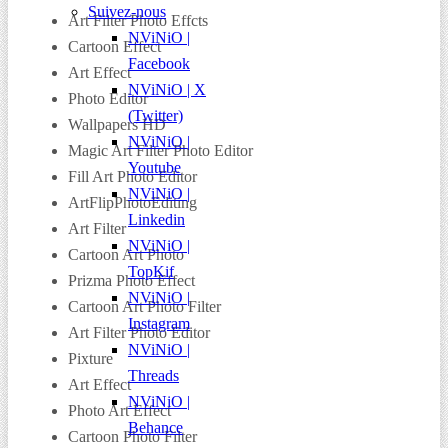
Suivez-nous
Art Filter Photo Effcts
NViNiO |
Cartoon Effect
Facebook
Art Effect
NViNiO | X
Photo Editor
(Twitter)
Wallpapers HD
NViNiO |
Magic Art Filter Photo Editor
Youtube
Fill Art Photo Editor
NViNiO |
ArtFlipPhotoEditing
Linkedin
Art Filter
NViNiO |
Cartoon Art Photo
TopKif
Prizma Photo Effect
NViNiO |
Cartoon Art Photo Filter
Instagram
Art Filter Photo Editor
NViNiO |
Pixture
Threads
Art Effect
NViNiO |
Photo Art Effect
Behance
Cartoon Photo Filter