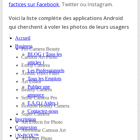
factices sur Facebook
, Twitter ou Instagram.
Voici la liste complète des applications Android
qui cherchent à voler les photos de leurs usagers
:
Accueil
Business
Pro Camera Beauty
BLOG ( Tous les
Cartoon Art Photo
articles )
Emoji Camera
Les Professionnels
Artistic effect Filter
Tous les Emplois
Art Editor
Publier une
Beauty Camera
annonce
Selfie Camera Pro
F.A.Q ( Aides )
Horizon Beauty Camera
Contactez-nous
Super Camera
Inscription
Art Effects for Photo
Connexion
Awesome Cartoon Art
| N•BOX™
Art Filter Photo