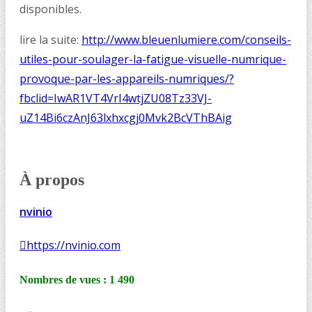
disponibles.
lire la suite:
http://www.bleuenlumiere.com/conseils-
utiles-pour-soulager-la-fatigue-visuelle-numrique-
provoque-par-les-appareils-numriques/?
fbclid=IwAR1VT4VrI4wtjZU08Tz33VJ-
uZ14Bi6czAnJ63lxhxcgj0Mvk2BcVThBAig
À propos
nvinio
https://nvinio.com
Nombres de vues :
1 490