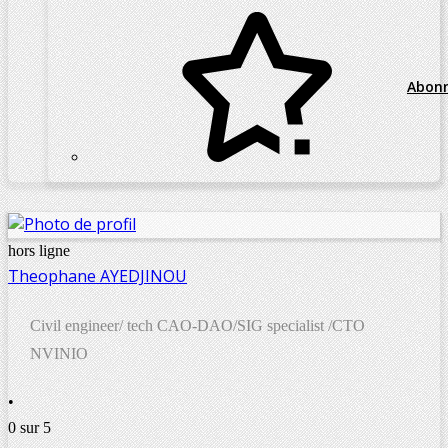
Abon
hors ligne
Theophane AYEDJINOU
Civil engineer/ tech CAO-DAO/SIG specialist /CTO
NVINIO
•
0 sur 5