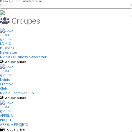
Suivez-nous
Désolé, aucun article trouvé !
NViNiO |
Facebook
Groupes
NViNiO | X
(Twitter)
NViNiO |
Youtube
NViNiO |
NViNiO Business Newsletter
Groupe public
Linkedin
NViNiO |
TopKif
NViNiO |
Instagram
Nvinio Creative Club
Groupe public
NViNiO |
Threads
NViNiO |
Behance
APPEL A PROJETS
Groupe privé
NViNiO |