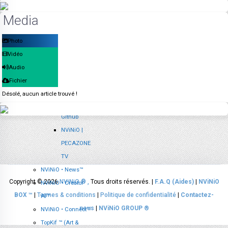
Deviantart
Media
NViNiO |
TikTok
Photo
NViNiO |
Vidéo
Telegram
Audio
NViNiO |
Fichier
Twitch
Désolé, aucun article trouvé !
NViNiO |
Github
NViNiO |
PECAZONE
TV
NViNiO • News™
Copyright © 2026
NViNiO ®
,
Tous droits réservés. |
F.A.Q (Aides)
|
NViNiO
NViNiO • Creator
BOX ™
|
Termes & conditions
|
Politique de confidentialité
|
Contactez-
AI™
nous
|
NViNiO GROUP ®
NViNiO • Connect™
TopKif ™ (Art &