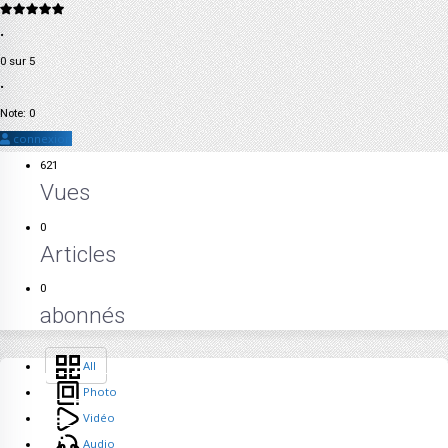
•
0 sur 5
•
Note: 0
connexion
621
Vues
0
Articles
0
abonnés
All
Photo
Vidéo
Audio