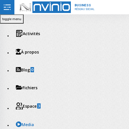
Skip
BUSINESS
RÉSEAU SOCIAL
to
content
toggle menu
Activités
À propos
0
Blog
Fichiers
3
Espace
Media