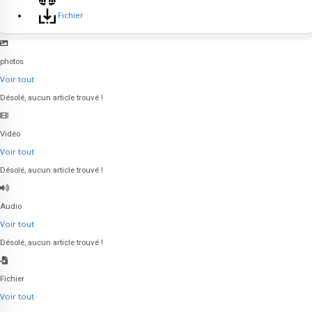
Fichier
photos
Accueil
Voir tout
Business
Désolé, aucun article trouvé !
BLOG ( Tous les
articles )
Vidéo
Les Professionnels
Voir tout
Tous les Emplois
Désolé, aucun article trouvé !
Publier une
annonce
Audio
F.A.Q ( Aides )
Voir tout
Contactez-nous
Désolé, aucun article trouvé !
Inscription
Connexion
Fichier
| N•BOX™
Voir tout