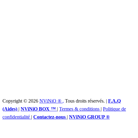
Copyright © 2026
NViNiO ®
,
Tous droits réservés. |
F.A.Q
(Aides)
|
NViNiO BOX ™
|
Termes & conditions
|
Politique de
confidentialité
|
Contactez-nous
|
NViNiO GROUP ®