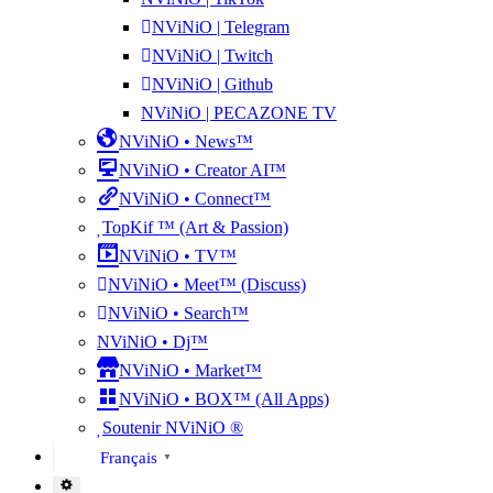
NViNiO | Telegram
NViNiO | Twitch
NViNiO | Github
NViNiO | PECAZONE TV
NViNiO • News™
NViNiO • Creator AI™
NViNiO • Connect™
TopKif ™ (Art & Passion)
NViNiO • TV™
NViNiO • Meet™ (Discuss)
NViNiO • Search™
NViNiO • Dj™
NViNiO • Market™
NViNiO • BOX™ (All Apps)
Soutenir NViNiO ®
Français
▼