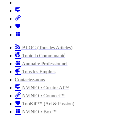
BLOG (Tous les Articles)
Toute la Communauté
Annuaire Professionnel
Tous les Emplois
Contactez-nous
NViNiO • Creator AI™
NViNiO • Connect™
TopKif ™ (Art & Passion)
NViNiO • Box™