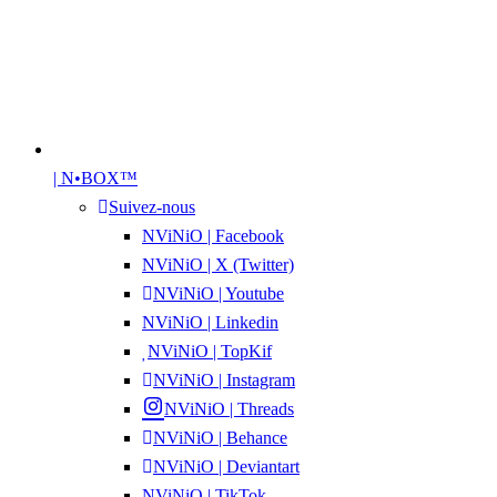
| N•BOX™
Suivez-nous
NViNiO | Facebook
NViNiO | X (Twitter)
NViNiO | Youtube
NViNiO | Linkedin
NViNiO | TopKif
NViNiO | Instagram
NViNiO | Threads
NViNiO | Behance
NViNiO | Deviantart
NViNiO | TikTok